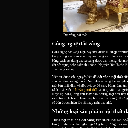
Dát vàng nội thất
Công nghệ dát vàng
Công nghệ dát vàng hiện nay mới được du nhập từ nước
trong công việc sản xuất hay mạ vàng sản phẩm sẵn, đặc
bằng cách sử dụng các lá vàng được cán mỏng, dát nhi
dát sử dụng hoàn toàn thủ công. Nguyên liệu là các l
xuất công nghiệp.
Việc sử dụng các nguyên liệu để
dát vàng nội thất
cũn
yêu cầu theo mong muốn. Sau khi dát vàng lên sản phẩm
một bền nhất định và đặc biệt có độ sáng bóng, óng ánh
cách khác việc
dát vàng nội thất
là công việc mà người
được độ bóng, óng ánh thay cho những loại sơn hay 
sang trong, lịch sự , hiện đại phú quý giàu sang. Nhữ
sẽ đón được nhiều lộc tài, may mắn vào nhà.
Những loại sản phẩm nội thất d
Trong
nội thất nhà dát vàng
trên nhiều loại sản p
hàng, ví dụ như, bàn ghế , giường tủ. , tượng trần v