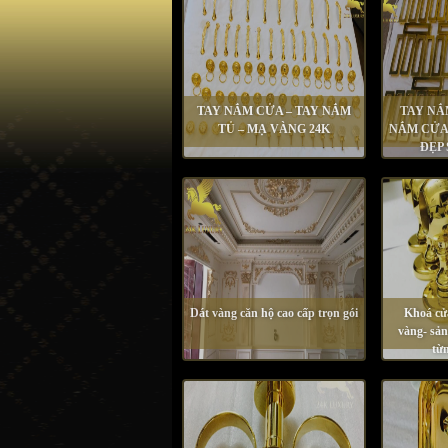
TAY NẮM CỬA – TAY NẮM
TAY NẮ
TỦ – MẠ VÀNG 24K
NẮM CỬA
ĐẸP
Dát vàng căn hộ cao cấp trọn gói
Khoá cử
vàng- sả
từn