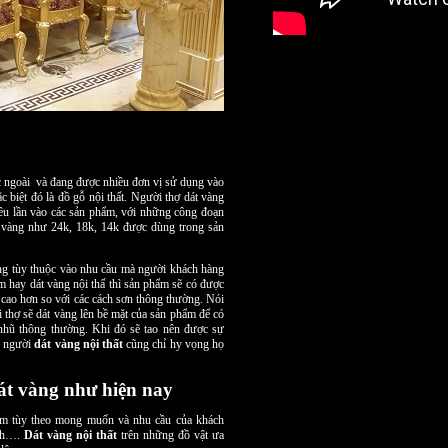
 ngoài và đang được nhiều đơn vị sử dụng vào
 biệt đó là đồ gỗ nội thất. Người thợ dát vàng
ều lần vào các sản phẩm, với những công đoạn
á vàng như 24k, 18k, 14k được dùng trong sản
g tùy thuộc vào nhu cầu mà người khách hàng
 hay dát vàng nội thấ thì sản phẩm sẽ có được
 cao hơn so với các cách sơn thông thường. Nói
 thợ sẽ dát vàng lên bề mặt của sản phẩm để có
nhũ thông thường. Khi đó sẽ tao nên được sự
ng người
dát vàng nội thất
cũng chỉ hy vọng họ
át vàng như hiện nay
hẩm tùy theo mong muốn và nhu cầu của khách
ách….
Dát vàng nội thất
trên những đồ vật ưa