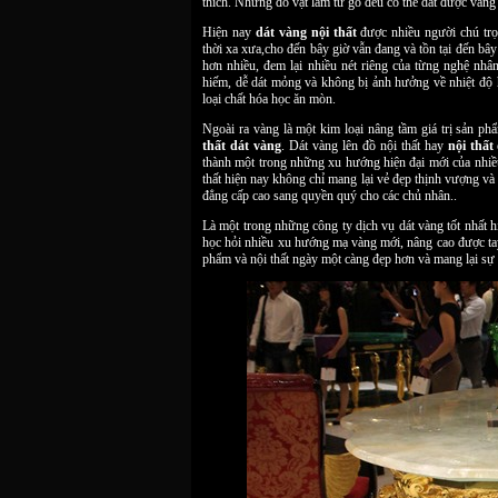
thích. Những đồ vật làm từ gỗ đều có thể dát được vàng 
Hiện nay
dát vàng nội thất
được nhiều người chú trọn
thời xa xưa,cho đến bây giờ vẫn đang và tồn tại đến bây
hơn nhiều, đem lại nhiều nét riêng của từng nghệ nhâ
hiếm, dễ dát mỏng và không bị ảnh hưởng về nhiệt độ h
loại chất hóa học ăn mòn.
Ngoài ra vàng là một kim loại nâng tầm giá trị sản p
thất dát vàng
. Dát vàng lên đồ nội thất hay
nội thất
thành một trong những xu hướng hiện đại mới của nhiều
thất hiện nay không chỉ mang lại vẻ đẹp thịnh vượng và
đẳng cấp cao sang quyền quý cho các chủ nhân..
Là một trong những công ty dịch vụ dát vàng tốt nhấ
học hỏi nhiều xu hướng mạ vàng mới, nâng cao được tay
phẩm và nội thất ngày một càng đẹp hơn và mang lại sự 