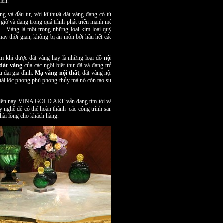
lên.
g và đầu tư, với kĩ thuật dát vàng đang có từ
 giờ và đang trong quá trình phát triển mạnh mẽ
n. Vàng là một trong những loại kim loại quý
ay thời gian, không bị ăn mòn bởi hầu hết các
hẩm khi được dát vàng hay là những loại đồ
nội
 dát vàng
của các ngôi biệt thự đã và đang trở
 đại gia đình.
Mạ vàng nội thất
, dát vàng nội
 tài lộc phong phú phong thủy mà nó còn tạo sự
t hiện nay VINA GOLD ART vẫn đang tìm tòi và
 nghề để có thể hoàn thành các công trình sản
hài lòng cho khách hàng.