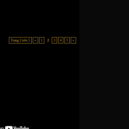
Trang 2 trên 5
«
1
2
3
4
5
»