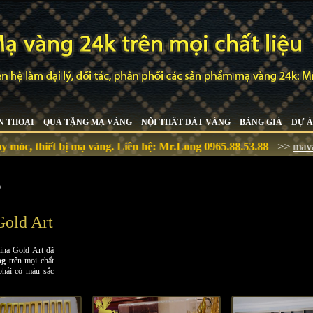
N THOẠI
QUÀ TẶNG MẠ VÀNG
NỘI THẤT DÁT VÀNG
BẢNG GIÁ
DỰ Á
 bị mạ vàng. Liên hệ:
Mr.Long 0965.88.53.88
=>>
mavangchuyenng
g
Gold Art
ina Gold Art đã
ng
trên mọi chất
 phải có màu sắc