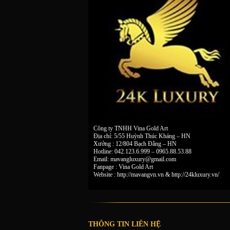
Công ty TNHH Vina Gold Art
Địa chỉ: 5/55 Huỳnh Thúc Kháng – HN
Xưởng : 12/804 Bạch Đằng – HN
Hotline: 042.123.6.999 – 0965.88.53.88
Email:
mavangluxury@gmail.com
Fanpage : Vina Gold Art
Website : http://mavangvn.vn & http://24kluxury.vn/
THÔNG TIN LIÊN HỆ