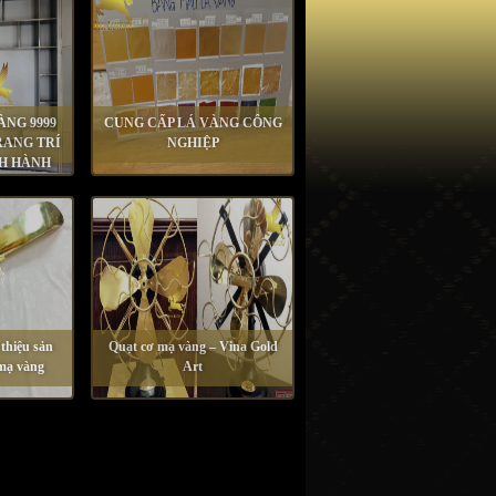
ÀNG 9999
CUNG CẤP LÁ VÀNG CÔNG
RANG TRÍ
NGHIỆP
NH HÀNH
 thiệu sản
Quạt cơ mạ vàng – Vina Gold
mạ vàng
Art