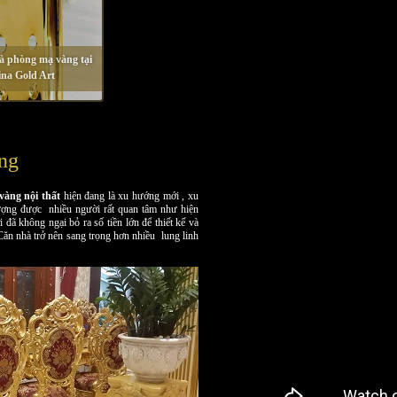
à phòng mạ vàng tại
na Gold Art
àng
vàng nội thất
hiện đang là xu hướng mới , xu
 tượng được nhiều người rất quan tâm như hiện
ã không ngại bỏ ra số tiền lớn để thiết kế và
Căn nhà trở nên sang trọng hơn nhiều lung linh