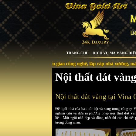
TRANG CHỦ
DỊCH VỤ MẠ VÀNG ĐIỆ
Chuyển giao công nghệ, lắp ráp nhà xưởng, máy móc, thiết
Nội thất dát vàn
Nội thất dát vàng tại Vina 
Để ngôi nhà của bạn nổi bật và sang trọng công ty V
nghiên cứu và đưa ra phương pháp
nội thất dát và
liệu. Một ngôi nhà đẹp và đồng nhất thì các chi tiết
tương đồng nhau.