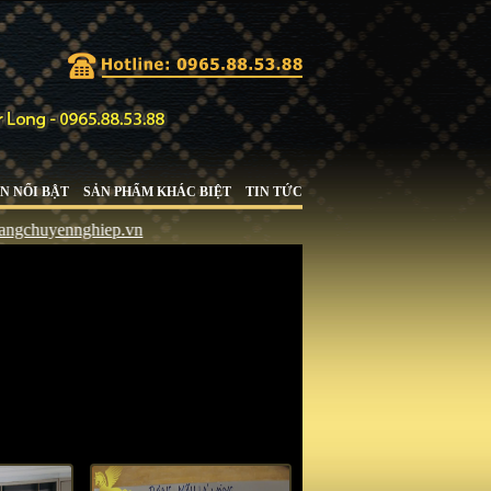
N NỔI BẬT
SẢN PHẨM KHÁC BIỆT
TIN TỨC
hiep.vn