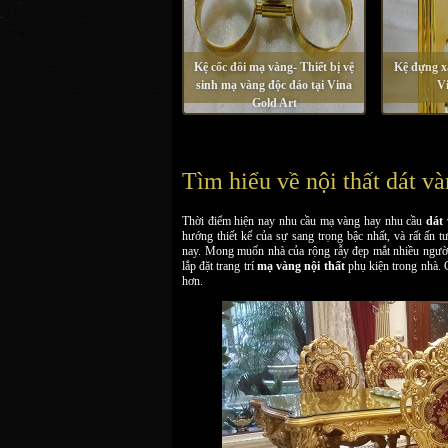
Kệ cốc đôi mạ vàng- Thiết bị vệ
Kệ đựng x
sinh mạ vàng độc đáo tại Vina
Vi
Gold Art
Tìm hiểu về nội thất dát v
Thời điểm hiện nay nhu cầu mạ vàng hay nhu cầu
dát 
hướng thiết kế của sự sang trọng bậc nhất, và rất ấn
nay. Mong muốn nhà của rộng rẫy đẹp mắt nhiều người đ
lắp đặt trang trí
mạ vàng nội thất
phụ kiện trong nhà. 
hơn.