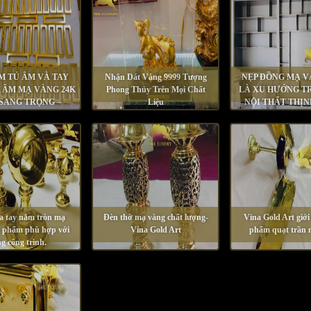
M TỦ ÂM VÀ TAY
Nhận Dát Vàng 9999 Tượng
NẸP ĐỒNG MẠ V
 ÂM MẠ VÀNG 24K
Phong Thủy Trên Mọi Chất
LÀ XU HƯỚNG T
 SANG TRỌNG
Liệu
NỘI THẤT THỊ
NHẤT
a tay nắm tròn mạ
Đèn thờ mạ vàng chất lượng-
Vina Gold Art giới
n phẩm phù hợp với
Vina Gold Art
phẩm quạt trần 
g công trình.