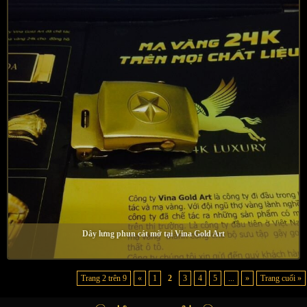
Dây lưng phun cát mờ tại Vina Gold Art
Trang 2 trên 9
«
1
2
3
4
5
...
»
Trang cuối »