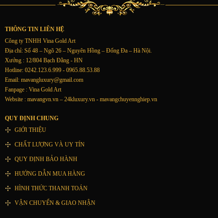
THÔNG TIN LIÊN HỆ
Công ty TNHH Vina Gold Art
Địa chỉ: Số 48 – Ngõ 26 – Nguyên Hồng – Đống Đa – Hà Nội.
Xưởng : 12/804 Bạch Đằng - HN
Hotline: 0242.123.6.999 - 0965.88.53.88
Email:
mavangluxury@gmail.com
Fanpage : Vina Gold Art
Website : mavangvn.vn – 24kluxury.vn - mavangchuyennghiep.vn
QUY ĐỊNH CHUNG
GIỚI THIỆU
CHẤT LƯỢNG VÀ UY TÍN
QUY ĐỊNH BẢO HÀNH
HƯỚNG DẪN MUA HÀNG
HÌNH THỨC THANH TOÁN
VẬN CHUYỂN & GIAO NHẬN