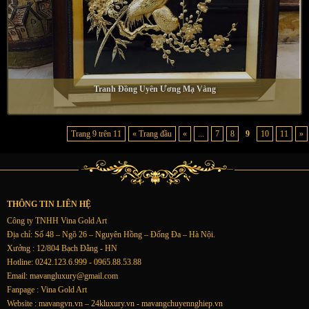
Tranh Đồng Uyên Ương Mạ Vàng
Trang 9 trên 11
« Trang đầu
«
...
7
8
9
10
11
»
THÔNG TIN LIÊN HỆ
Công ty TNHH Vina Gold Art
Địa chỉ: Số 48 – Ngõ 26 – Nguyên Hồng – Đống Đa – Hà Nội.
Xưởng : 12/804 Bạch Đằng - HN
Hotline: 0242.123.6.999 - 0965.88.53.88
Email:
mavangluxury@gmail.com
Fanpage : Vina Gold Art
Website : mavangvn.vn – 24kluxury.vn - mavangchuyennghiep.vn