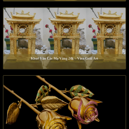
Khuê Văn Các Mạ Vàng 24k – Vina Gold Art