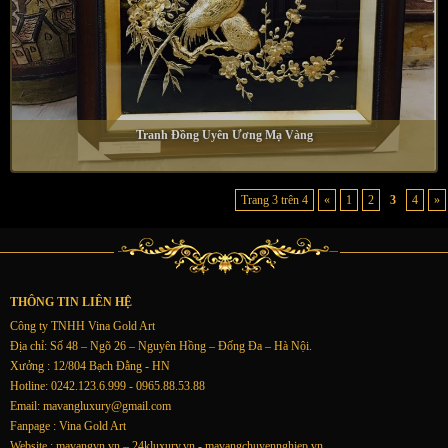
Tranh Đồng Uyên Ương Mạ Vàng
Trang 3 trên 4
«
1
2
3
4
»
THÔNG TIN LIÊN HỆ
Công ty TNHH Vina Gold Art
Địa chỉ: Số 48 – Ngõ 26 – Nguyên Hồng – Đống Đa – Hà Nội.
Xưởng : 12/804 Bạch Đằng - HN
Hotline: 0242.123.6.999 - 0965.88.53.88
Email:
mavangluxury@gmail.com
Fanpage : Vina Gold Art
Website : mavangvn.vn – 24kluxury.vn - mavangchuyennghiep.vn