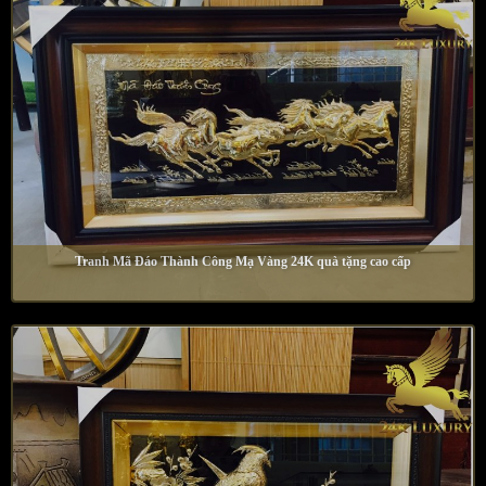
Tranh Mã Đáo Thành Công Mạ Vàng 24K quà tặng cao cấp