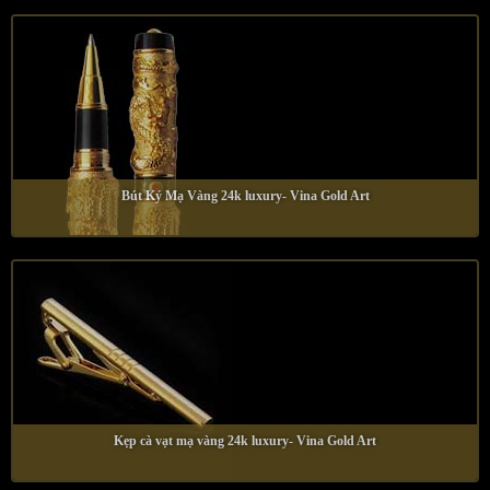
Bút Ký Mạ Vàng 24k luxury- Vina Gold Art
Kẹp cà vạt mạ vàng 24k luxury- Vina Gold Art