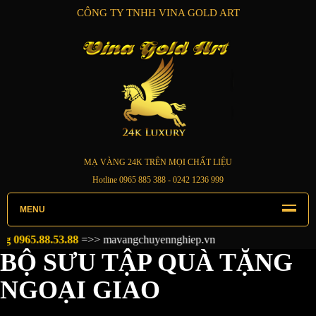
CÔNG TY TNHH VINA GOLD ART
MẠ VÀNG 24K TRÊN MỌI CHẤT LIỆU
Hotline
0965 885 388
- 0242 1236 999
MENU
5.88.53.88
=>>
mavangchuyennghiep.vn
BỘ SƯU TẬP QUÀ TẶNG
NGOẠI GIAO