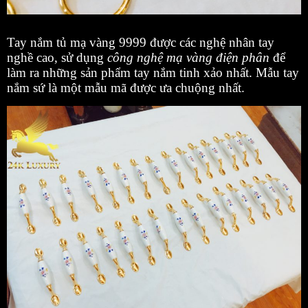
Tay nắm tủ mạ vàng 9999 được các nghệ nhân tay
nghề cao, sử dụng
công nghệ mạ vàng điện phân
để
làm ra những sản phẩm tay nắm tinh xảo nhất. Mẫu tay
nắm sứ là một mẫu mã được ưa chuộng nhất.