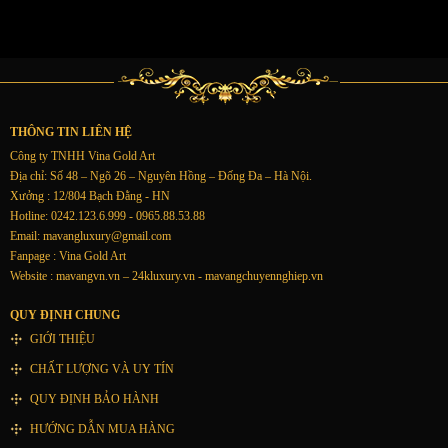
THÔNG TIN LIÊN HỆ
Công ty TNHH Vina Gold Art
Địa chỉ: Số 48 – Ngõ 26 – Nguyên Hồng – Đống Đa – Hà Nội.
Xưởng : 12/804 Bạch Đằng - HN
Hotline: 0242.123.6.999 - 0965.88.53.88
Email:
mavangluxury@gmail.com
Fanpage : Vina Gold Art
Website : mavangvn.vn – 24kluxury.vn - mavangchuyennghiep.vn
QUY ĐỊNH CHUNG
GIỚI THIỆU
CHẤT LƯỢNG VÀ UY TÍN
QUY ĐỊNH BẢO HÀNH
HƯỚNG DẪN MUA HÀNG