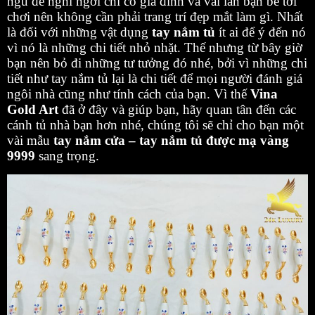
ngủ để nghỉ ngơi chỉ có gia đình và vài lần bạn bè tới
chơi nên không cần phải trang trí đẹp mắt làm gì. Nhất
là đối với những vật dụng
tay nắm tủ
ít ai để ý đến nó
vì nó là những chi tiết nhỏ nhặt. Thế nhưng từ bây giờ
bạn nên bỏ đi những tư tưởng đó nhé, bởi vì những chi
tiết như tay nắm tủ lại là chi tiết để mọi người đánh giá
ngôi nhà cũng như tính cách của bạn. Vì thế
Vina
Gold Art
đã ở đây và giúp bạn, hãy quan tân đến các
cánh tủ nhà bạn hơn nhé, chúng tôi sẽ chỉ cho bạn một
vài mẫu
tay nắm cửa – tay nắm tủ được mạ vàng
9999
sang trọng.