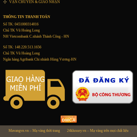
VẬN CHUYỂN & GIAO NHẬN
THÔNG TIN THANH TOÁN
Số TK: 0451000314816
Chủ TK Vũ Hoàng Long
NH Vietcombank C.nhánh Thành Công - HN
Số TK: 148.220.513.1656
Chủ TK Vũ Hoàng Long
Ngân hàng Agribank Chi nhánh Hùng Vương-HN
Mavangvn.vn – Mạ vàng thời trang
24kluxury.vn – Mạ vàng trên mọi chất liệu