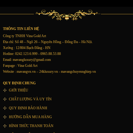
THÔNG TIN LIÊN HỆ
Công ty TNHH Vina Gold Art
Địa chỉ: Số 48 – Ngõ 26 – Nguyên Hồng – Đống Đa – Hà Nội.
Xưởng : 12/804 Bạch Đằng - HN
Hotline: 0242.123.6.999 - 0965.88.53.88
Email:
mavangluxury@gmail.com
Fanpage : Vina Gold Art
Website : mavangvn.vn – 24kluxury.vn - mavangchuyennghiep.vn
QUY ĐỊNH CHUNG
GIỚI THIỆU
CHẤT LƯỢNG VÀ UY TÍN
QUY ĐỊNH BẢO HÀNH
HƯỚNG DẪN MUA HÀNG
HÌNH THỨC THANH TOÁN