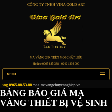
CÔNG TY TNHH VINA GOLD ART
MẠ VÀNG 24K TRÊN MỌI CHẤT LIỆU
Hotline
0965 885 388
- 0242 1236 999
MENU
g 0965.88.53.88
=>>
mavangchuyennghiep.vn
BẢNG BÁO GIÁ MẠ
VÀNG THIẾT BỊ VỆ SINH