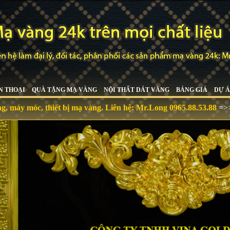
N THOẠI
QUÀ TẶNG MẠ VÀNG
NỘI THẤT DÁT VÀNG
BẢNG GIÁ
DỰ Á
óc, thiết bị mạ vàng. Liên hệ:
Mr.Long 0965.88.53.88
=>>
mavan