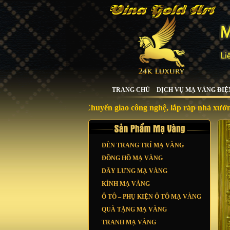
TRANG CHỦ
DỊCH VỤ MẠ VÀNG ĐIỆ
Chuyển giao công nghệ, lắp ráp nhà xưởng, máy m
ĐÈN TRANG TRÍ MẠ VÀNG
ĐỒNG HỒ MẠ VÀNG
DÂY LƯNG MẠ VÀNG
KÍNH MẠ VÀNG
Ô TÔ – PHỤ KIỆN Ô TÔ MẠ VÀNG
QUÀ TẶNG MẠ VÀNG
TRANH MẠ VÀNG