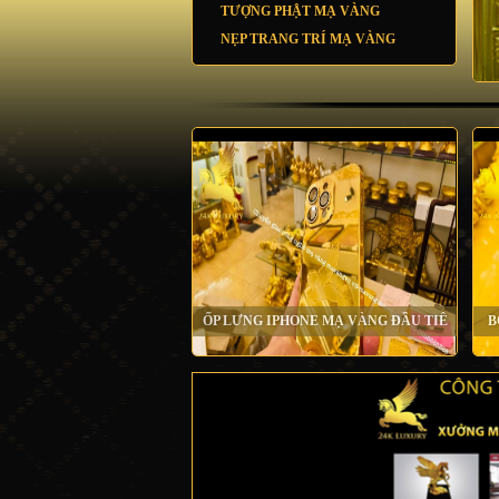
TƯỢNG PHẬT MẠ VÀNG
NẸP TRANG TRÍ MẠ VÀNG
ỐP LƯNG IPHONE MẠ VÀNG ĐẦU TIÊ
B