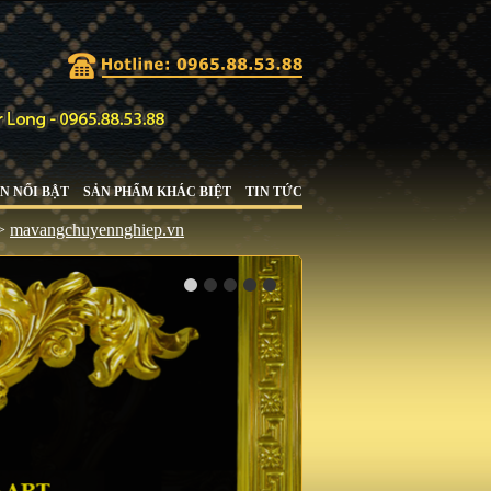
N NỔI BẬT
SẢN PHẨM KHÁC BIỆT
TIN TỨC
gchuyennghiep.vn