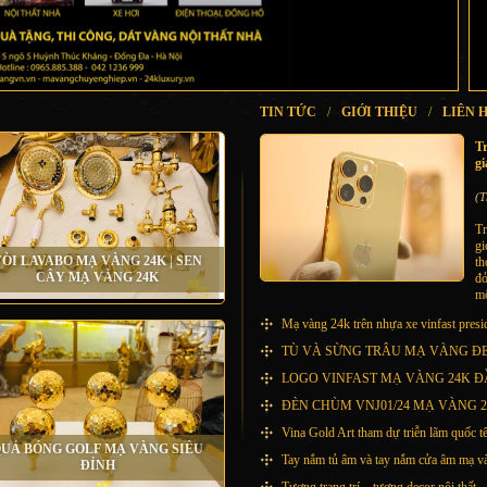
TIN TỨC
/
GIỚI THIỆU
/
LIÊN 
T
gi
(T
Tr
gi
ÒI LAVABO MẠ VÀNG 24K | SEN
th
CÂY MẠ VÀNG 24K
đỏ
mộ
Mạ vàng 24k trên nhựa xe vinfast presi
TÙ VÀ SỪNG TRÂU MẠ VÀNG Đ
LOGO VINFAST MẠ VÀNG 24K ĐẦ
ĐÈN CHÙM VNJ01/24 MẠ VÀNG 24
Vina Gold Art tham dự triễn lãm quốc t
UẢ BÓNG GOLF MẠ VÀNG SIÊU
Tay nắm tủ âm và tay nắm cửa âm mạ v
ĐỈNH