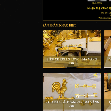
SẢN PHẨM KHÁC BIỆT
SIÊU XE ROLLS ROYCE MẠ VÀNG
V
24K
BỘ LA BÀN GÀ TRANG TRÍ MẠ VÀNG
Q
24K