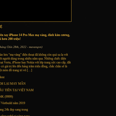
HỆ
rên tay iPhone 14 Pro Max mạ vàng, đính kim cương,
á hơn 200 triệu!
háng Chín 28th, 2022 - mavangvn)
ào lưu “mạ vàng” điện thoại đã không còn quá xa lạ với
ới người dùng trong nhiều năm qua. Những chiếc điện
oại Vertu, iPhone hay Nokia với lớp trang sức cao cấp, đắt
 có giá trị lên đến hàng trăm triệu đồng, chắc chắn sẽ là
t món đồ trang trí vô […]
dent
EM LẠI MAY MẮN
U TIÊN TẠI VIỆT NAM
K (9999)
ế Vietbuild năm 2019
àng 24k đẹp sang trọng