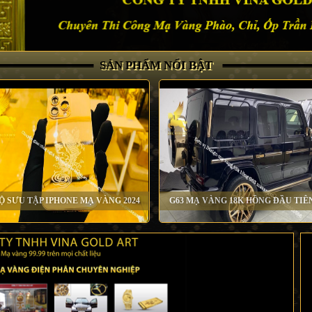
SẢN PHẨM NỔI BẬT
Ộ SƯU TẬP IPHONE MẠ VÀNG 2024
G63 MẠ VÀNG 18K HỒNG ĐẦU TIÊ