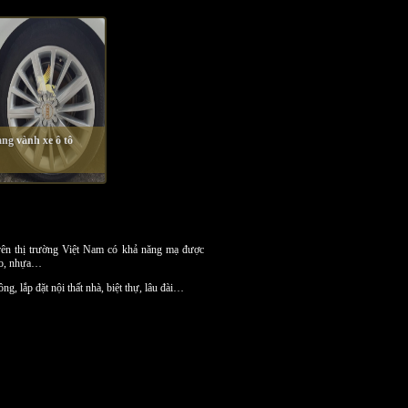
ng vành xe ô tô
trên thị trường Việt Nam có khả năng mạ được
cao, nhựa…
g, lắp đặt nội thất nhà, biệt thự, lâu đài…