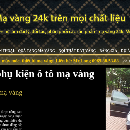
N THOẠI
QUÀ TẶNG MẠ VÀNG
NỘI THẤT DÁT VÀNG
BẢNG GIÁ
DỰ Á
, thiết bị mạ vàng. Liên hệ:
Mr.Long 0965.88.53.88
=>>
mavangc
phụ kiện ô tô mạ vàng
 mạ vàng
g được nâng cao.
ngày càng thịnh
ng của nhiều đại
nh được đẳng cấp
a vào nhu cầu đó