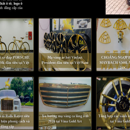
hất ô tô
,
logo ô
h đẳng cấp của
m xe đạp PORSCHE
Mạ vàng xe hơi Vinfast
CHOÁNG NGỢP 
4k đầu tiên tại Việt
President đầu tiên tại Việt Nam
MAYBACH S560L
Nam
24K
 tô Rolls Royce siêu
Xu hướng mạ vàng ca lăng ô tô
Tổng hợp các vành ô
ể hiện phong cách và
2016 tại Vina Gold Art
tại Vina Gold
đẳng cấp