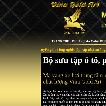
TRANG CHỦ
DỊCH VỤ MẠ VÀNG ĐIỆ
Chuyển giao công nghệ, lắp ráp nhà xưởng, máy móc
Bộ sưu tập ô tô, 
Mạ vàng xe hơi trung tâm
chất lượng Vina Gold Art
Xã hội phát triển nhu cầu làm đẹp của con người càn
Xu hướng mạ vàng cho các sản phẩm của khách hàng 
hành. Việc sở hữu một chiếc xe sang chưa làm thỏa lò
gia, họ mong muốn có một thứ gì đó giúp họ khẳng đị
của bản thân, mang dấu ấn riêng của từng cá nhân, dự