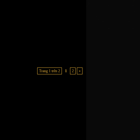
Trang 1 trên 2
1
2
»