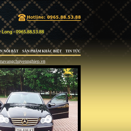
N NỔI BẬT
SẢN PHẨM KHÁC BIỆT
TIN TỨC
huyennghiep.vn