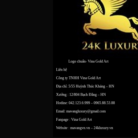
Logo chuẩn- Vina Gold Art
Liên hệ
Công ty TNHH Vina Gold Art
Địa chỉ: 5/55 Huỳnh Thúc Kháng – HN
Xưởng : 12/804 Bạch Đằng – HN
Hotline: 042.123.6.999 – 0965.88.53.88
Email:
mavangluxury@gmail.com
Fanpage : Vina Gold Art
Website : mavangvn.vn – 24kluxury.vn