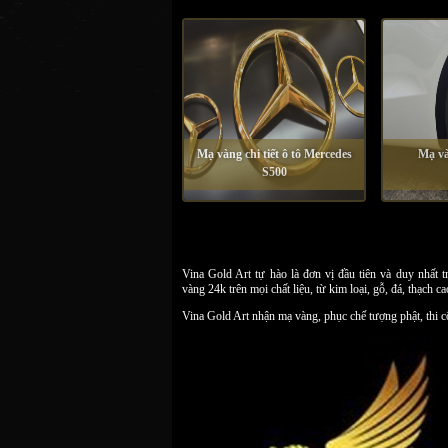
Mạ vàng chi tiết ô tô Mercedes
Mạ và
S500
Vina Gold Art tự hào là đơn vị đầu tiên và duy nhất 
vàng 24k trên mọi chất liệu, từ kim loại, gỗ, đá, thạch 
Vina Gold Art nhận mạ vàng, phục chế tượng phật, thi côn