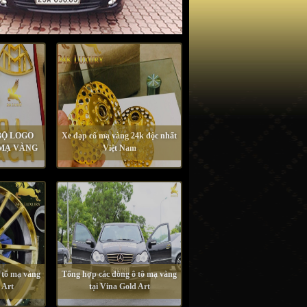
BỘ LOGO
Xe đạp cổ mạ vàng 24k độc nhất
 MẠ VÀNG
Việt Nam
 tô mạ vàng
Tổng hợp các dòng ô tô mạ vàng
 Art
tại Vina Gold Art