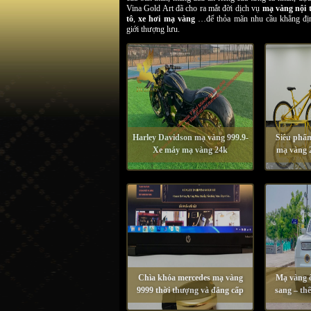
Vina Gold Art đã cho ra mắt đời dịch vụ
mạ vàng nội t
tô
,
xe hơi mạ vàng
…để thỏa mãn nhu cầu khẳng địn
giới thượng lưu.
Harley Davidson mạ vàng 999.9-
Siêu phẩ
Xe máy mạ vàng 24k
mạ vàng 2
Chìa khóa mercedes mạ vàng
Mạ vàng ô
9999 thời thượng và đẳng cấp
sang – th