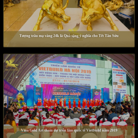
Tượng trâu mạ vàng 24k là Quà tặng ý nghĩa cho Tết Tân Sửu
Vina Gold Art tham dự triễn lãm quốc tế Vietbuild năm 2019