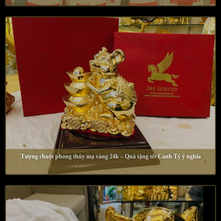
Tượng chuột phong thủy mạ vàng 24k – Quà tặng tết Canh Tý ý nghĩa