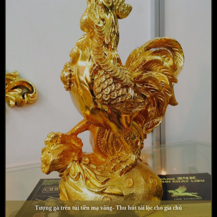
Tượng gà trên túi tiền mạ vàng- Thu hút tài lộc cho gia chủ