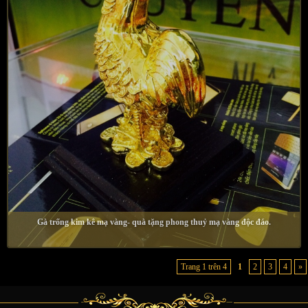
Gà trống kim kê mạ vàng- quà tặng phong thuỷ mạ vàng độc đáo.
Trang 1 trên 4
1
2
3
4
»