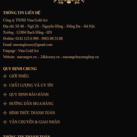
THÔNG TIN LIÊN HỆ
Công ty TNHH Vina Gold Art
Địa chỉ: Số 48 – Ngõ 26 – Nguyên Hồng – Đống Đa – Hà Nội.
Xưởng : 12/804 Bạch Đằng - HN
Hotline: 0242.123.6.999 - 0965.88.53.88
Email:
mavangluxury@gmail.com
Fanpage : Vina Gold Art
Website : mavangvn.vn – 24kluxury.vn - mavangchuyennghiep.vn
QUY ĐỊNH CHUNG
GIỚI THIỆU
CHẤT LƯỢNG VÀ UY TÍN
QUY ĐỊNH BẢO HÀNH
HƯỚNG DẪN MUA HÀNG
HÌNH THỨC THANH TOÁN
VẬN CHUYỂN & GIAO NHẬN
THÔNG TIN THANH TOÁN