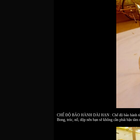
CHẾ ĐỘ BẢO HÀNH DÀI HẠN : Chế độ bảo hành tốt là đi
Bong, tróc, nổ, dộp nên bạn sẽ không cần phải bận tâm