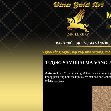
TRANG CHỦ
DỊCH VỤ MẠ VÀNG ĐIỆ
Chuyển giao công nghệ, lắp ráp nhà xưởng, máy móc, thiết bị 
TƯỢNG SAMURAI MẠ VÀNG 2
Antimon
là gì??? Rất nhiều người thắc mắc antimon là g
không phản ứng như các kim loại về mặt hóa học. antim
ở dạng kim loại.