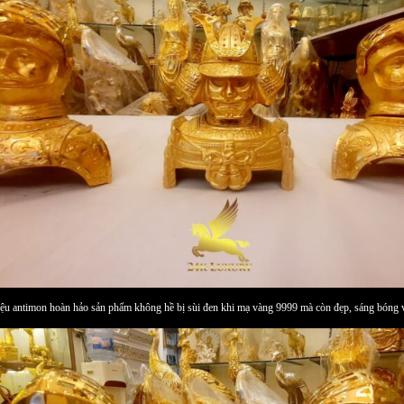
 liệu antimon hoàn hảo sản phẩm không hề bị sùi đen khi mạ vàng 9999 mà còn đẹp, sáng bóng 