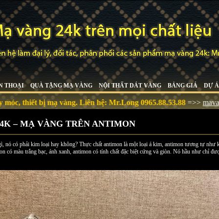
N THOẠI
QUÀ TẶNG MẠ VÀNG
NỘI THẤT DÁT VÀNG
BẢNG GIÁ
DỰ Á
mạ vàng. Liên hệ:
Mr.Long 0965.88.53.88
=>>
mavangchuyennghiep
4K – MẠ VÀNG TRÊN ANTIMON
ì, nó có phải kim loại hay không? Thực chất antimon là một loại á kim, antimon tương tự như ki
on có màu trắng bạc, ánh xanh, antimon có tính chất đặc biệt cứng và giòn. Nó hầu như chỉ