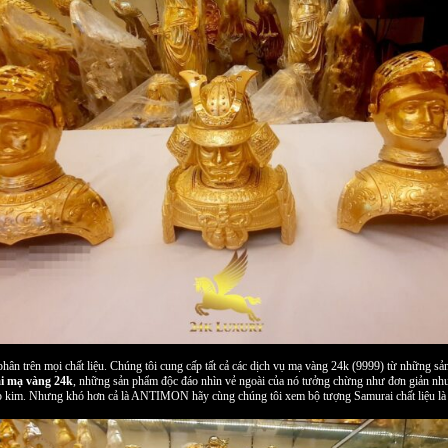
n trên mọi chất liệu. Chúng tôi cung cấp tất cả các dịch vụ mạ vàng 24k (9999) từ những sản
i mạ vàng 24k
, những sản phẩm độc đáo nhìn vẻ ngoài của nó tưởng chừng như đơn giản như
 hợp kim. Nhưng khó hơn cả là ANTIMON hãy cùng chúng tôi xem bộ tượng Samurai chất liệu l