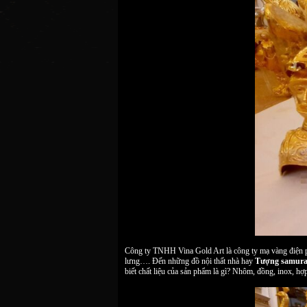
Công ty TNHH Vina Gold Art là công ty mạ vàng điện phâ
lưng…. Đến những đồ nội thất nhà hay
Tượng samura
biết chất liệu của sản phẩm là gì? Nhôm, đồng, inox,