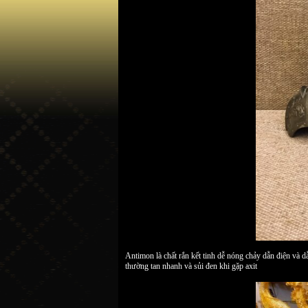
Antimon là chất rắn kết tinh dễ nóng chảy dẫn điện và d
thường tan nhanh và sủi đen khi gặp axit