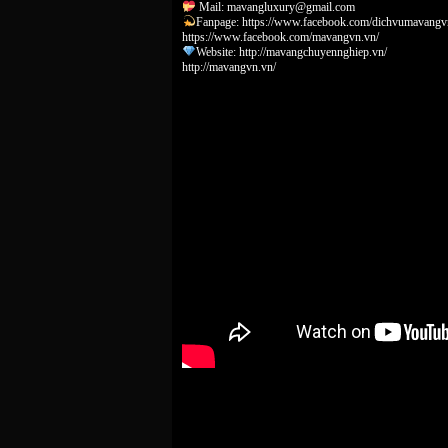
Mail:
mavangluxury@gmail.com
Fanpage: https://www.facebook.com/dichvumavangv
https://www.facebook.com/mavangvn.vn/
Website: http://mavangchuyennghiep.vn/
http://mavangvn.vn/