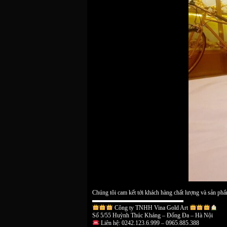
Chúng tôi cam kết tới khách hàng chất lượng và 
▬▬▬▬▬▬▬▬▬▬▬▬▬▬▬
Công ty TNHH Vina Gold Art
Số 5/55 Huỳnh Thúc Kháng – Đống Đa – Hà Nội
Liên hệ: 0242.123.6.999 – 0965.885.388