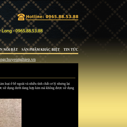
N NỔI BẬT
SẢN PHẨM KHÁC BIỆT
TIN TỨC
.vn
m loại ở bề ngoài và nhiều tính chất cơ lý nhưng lại
 được sử dụng dưới dang hợp kim mà không được sử dụng