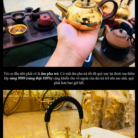
Trà cụ đầu tiên phải có là
ấm pha trà
. Có một ấm pha trà tốt đã quý nay lại được mạ thêm
lớp
vàng 9999 (vàng thật 100%)
càng khiến cho vẻ ngoài của ấm trà trở nên tao nhã, quý
phái hơn bao giờ hết.