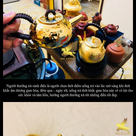
Người thưởng trà sành điệu là người chọn thời điểm uống trà vào lúc mờ sáng khi thời
khắc âm dương giao hòa, đêm qua – ngày tới, uống trà thời khắc giao hòa này sẽ có lợi cho
sức khỏe và tâm hồn, hướng người thưởng trà tới những điều tốt đẹp.