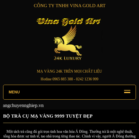
CÔNG TY TNHH VINA GOLD ART
MẠ VÀNG 24K TRÊN MỌI CHẤT LIỆU
Hotline
0965 885 388
- 0242 1236 999
MENU
Chuyển
BỘ TRÀ CỤ MẠ VÀNG 9999 TUYỆT ĐẸP
Một tách trà cũng đủ gói trọn tinh hoa văn hóa Á Đông. Thưởng trà là một nghệ thuật,
tổng hòa được sự tinh tế, tao nhã trong từng thao tác. Chính vì vậy, người Á Đông thường