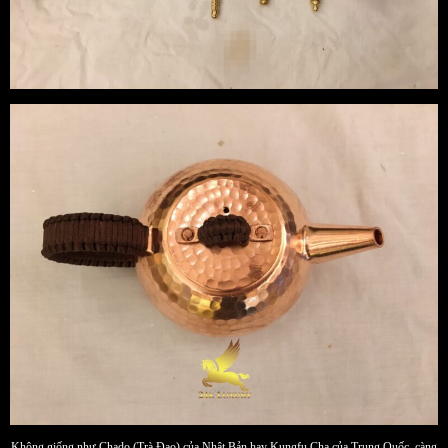
Không giống như Chado (Trà Đạo) của Nhật Bản hay Kungfu Cha của Trung Quốc, càng