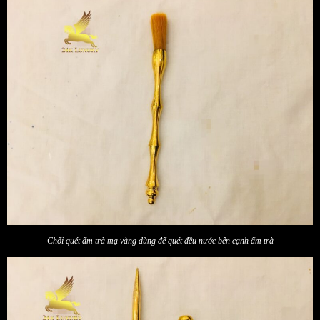
Chổi quét ấm trà mạ vàng dùng để quét đều nước bên cạnh ấm trà