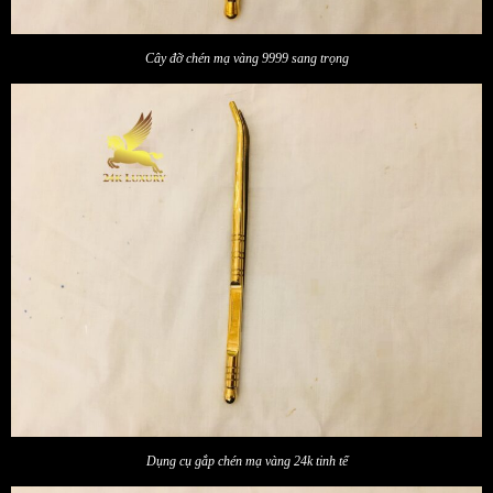
Cây đỡ chén mạ vàng 9999 sang trọng
Dụng cụ gắp chén mạ vàng 24k tinh tế