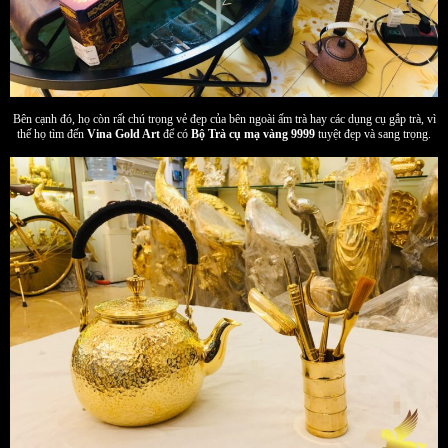
Bên cạnh đó, họ còn rất chú trọng vẻ đẹp của bên ngoài ấm trà hay các dụng cụ gắp trà, vì
thế họ tìm đến
Vina Gold Art
để có
Bộ Trà cụ mạ vàng 9999
tuyệt đẹp và sang trọng.