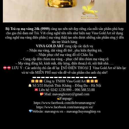
Bộ Trà cụ mạ vàng 24k (9999)
càng tạo nên nét đẹp riêng của mỗi sản phẩm phù hợp
cho gia chủ đam mê Trà. Với công nghệ tiên tiến như hiện nay Vina Gold Art sử dụng
công nghệ mạ vàng điện phân ( mạ vàng thật) tạo nên được những sản phẩm ưng ý đến
tận tay khách hàng
VINA GOLD ART
cung cấp các dịch vụ
– Nhận mạ vàng, dát vàng đồ thờ , phụ kiện thưởng trà.
– Nhận phục chế mạ vàng đồ cổ Châu Âu
– Cung cấp đèn chùm mạ vàng – phục chế đèn chùm mạ vàng cũ
– Mạ vàng đồng hồ, kính mắt, dây lưng, điện thoại,ô tô, nội thất nhà…..
LƯU Ý : Các anh/chị chỉ cần để lại【SỐ ĐIỆN THOẠI 】Vina Gold Art sẽ liên lạc
và tư vấn MIỄN PHÍ mọi vấn đề về sản phẩm cho anh chị nhé!
▬ ▬ ▬ ▬ ▬ ▬ ▬ ▬ ▬ ▬ ▬ ▬ ▬ ▬ ▬
Công ty TNHH Vina Gold Art
Số 5/55 Huỳnh Thúc Kháng – Đống Đa – Hà Nội
Liên hệ: 0242.1236.999 – 096.588.53.88
Mail:
mavangluxury@gmail.com
Fanpage:
https://www.facebook.com/dichvumavangvn/
https://www.facebook.com/mavangvn.vn/
Website: mavangvn.vn – mavangchuyennghiep.vn