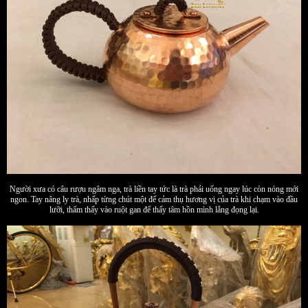
Người xưa có câu rượu ngâm nga, trà liền tay tức là trà phải uống ngay lúc còn nóng mới
ngon. Tay nâng ly trà, nhấp từng chút một để cảm thụ hương vị của trà khi chạm vào đầu
lưỡi, thẩm thấy vào ruột gan để thấy tâm hồn mình lắng đọng lại.