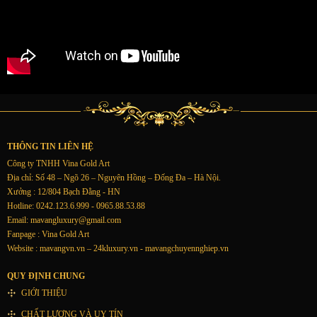
THÔNG TIN LIÊN HỆ
Công ty TNHH Vina Gold Art
Địa chỉ: Số 48 – Ngõ 26 – Nguyên Hồng – Đống Đa – Hà Nội.
Xưởng : 12/804 Bạch Đằng - HN
Hotline: 0242.123.6.999 - 0965.88.53.88
Email:
mavangluxury@gmail.com
Fanpage : Vina Gold Art
Website : mavangvn.vn – 24kluxury.vn - mavangchuyennghiep.vn
QUY ĐỊNH CHUNG
GIỚI THIỆU
CHẤT LƯỢNG VÀ UY TÍN