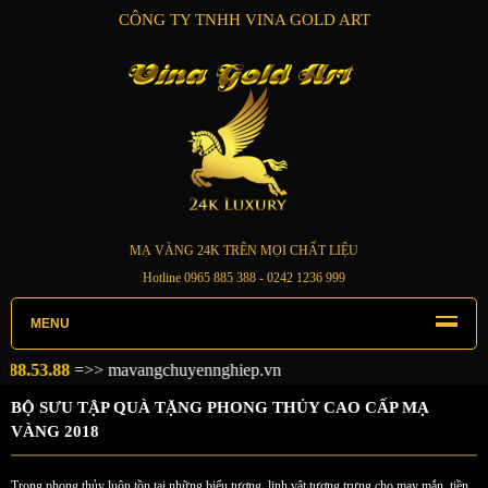
CÔNG TY TNHH VINA GOLD ART
MẠ VÀNG 24K TRÊN MỌI CHẤT LIỆU
Hotline
0965 885 388
- 0242 1236 999
MENU
angchuyennghiep.vn
BỘ SƯU TẬP QUÀ TẶNG PHONG THỦY CAO CẤP MẠ
VÀNG 2018
Trong phong thủy luôn tồn tại những biểu tượng, linh vật tượng trưng cho may mắn, tiền