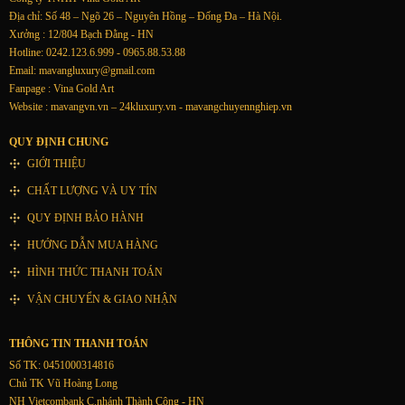
Địa chỉ: Số 48 – Ngõ 26 – Nguyên Hồng – Đống Đa – Hà Nội.
Xưởng : 12/804 Bạch Đằng - HN
Hotline: 0242.123.6.999 - 0965.88.53.88
Email:
mavangluxury@gmail.com
Fanpage : Vina Gold Art
Website : mavangvn.vn – 24kluxury.vn - mavangchuyennghiep.vn
QUY ĐỊNH CHUNG
GIỚI THIỆU
CHẤT LƯỢNG VÀ UY TÍN
QUY ĐỊNH BẢO HÀNH
HƯỚNG DẪN MUA HÀNG
HÌNH THỨC THANH TOÁN
VẬN CHUYỂN & GIAO NHẬN
THÔNG TIN THANH TOÁN
Số TK: 0451000314816
Chủ TK Vũ Hoàng Long
NH Vietcombank C.nhánh Thành Công - HN