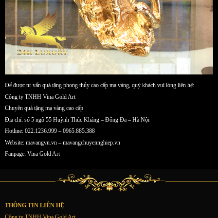
Để được tư vấn quà tặng phong thủy cao cấp mạ vàng, quý khách vui lòng liên hệ:
Công ty TNHH Vina Gold Art
Chuyên quà tặng mạ vàng cao cấp
Địa chỉ: số 5 ngõ 55 Huỳnh Thúc Kháng – Đống Đa – Hà Nội
Hotline: 022.1236.999 – 0965.885.388
Website: mavangvn.vn – mavangchuyennghiep.vn
Fanpage: Vina Gold Art
THÔNG TIN LIÊN HỆ
Công ty TNHH Vina Gold Art