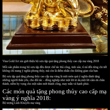
Vina Gold Art xin giới thiệu bộ sưu tập quà tặng phong thủy cao cấp mạ vàng 2018
Mỗi sản phẩm trong bộ sưu tập đều được chế tác thủ công, tinh xảo, tỉ mỉ đến từng chi tiết
không chỉ mang ý nghĩa phong thủy, mà còn là điểm nhấn cho không gian của bạn.
Bộ sưu tập quà tặng phong thủy cao cấp mạ vàng là một món quà ý nghĩa dành tặng
những người thân yêu, cho đối tác – đồng nghiệp như một lời tri ân,một lời cảm ơn chân
thành, niềm hy vọng cho một năm mới thành công, may mắn và hạnh phúc.
Các món quà tặng phong thủy cao cấp mạ
vàng ý nghĩa 2018:
Bộ tượng Linh Khuyển mạ vàng