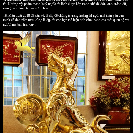
tài. Những vật phẩm mang lại ý nghĩa tốt lành được bày trong nhà để đón lành, tránh dữ,
mang đến nhiều tài lộc sức khỏe.
Tết Mậu Tuất 2018 đã cận kề, là dịp để chúng ta trang hoàng lại ngôi nhà thân yêu của
mình để đón năm mới, cũng là dịp tốt cho bạn thể hiện tình cảm, nâng cao mối quan hệ với
người mà bạn trân quý.