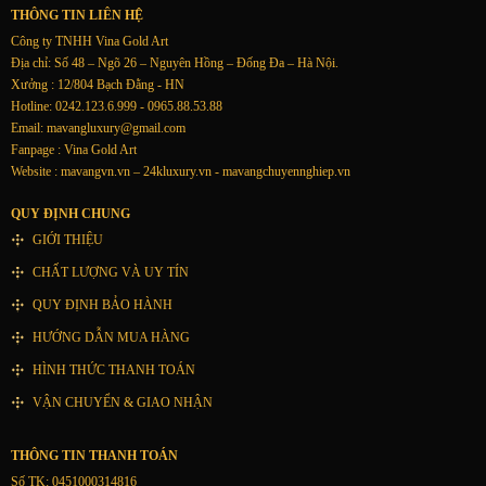
THÔNG TIN LIÊN HỆ
Công ty TNHH Vina Gold Art
Địa chỉ: Số 48 – Ngõ 26 – Nguyên Hồng – Đống Đa – Hà Nội.
Xưởng : 12/804 Bạch Đằng - HN
Hotline: 0242.123.6.999 - 0965.88.53.88
Email:
mavangluxury@gmail.com
Fanpage : Vina Gold Art
Website : mavangvn.vn – 24kluxury.vn - mavangchuyennghiep.vn
QUY ĐỊNH CHUNG
GIỚI THIỆU
CHẤT LƯỢNG VÀ UY TÍN
QUY ĐỊNH BẢO HÀNH
HƯỚNG DẪN MUA HÀNG
HÌNH THỨC THANH TOÁN
VẬN CHUYỂN & GIAO NHẬN
THÔNG TIN THANH TOÁN
Số TK: 0451000314816