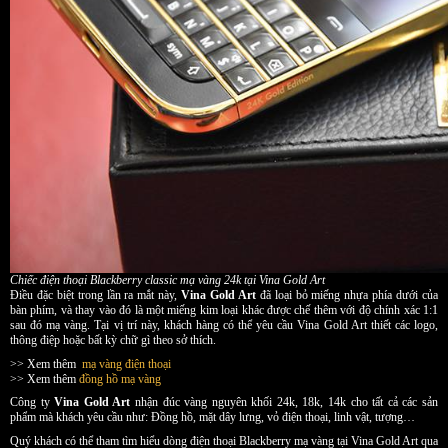
Chiếc điện thoại Blackberry classic mạ vàng 24k tại Vina Gold Art
Điều đặc biệt trong lần ra mắt này,
Vina Gold Art
đã loại bỏ miếng nhựa phía dưới của
bàn phím, và thay vào đó là một miếng kim loại khác được chế thêm với độ chính xác 1:1
sau đó mạ vàng. Tại vị trí này, khách hàng có thể yêu cầu Vina Gold Art
thiết các logo,
thông điệp hoặc bất kỳ chữ gì theo sở thích.
>> Xem thêm
mạ vàng điện thoại
>> Xem thêm
đồng hồ mạ vàng
Công ty
Vina Gold Art
nhận đúc vàng nguyên khối 24k, 18k, 14k cho tất cả các sản
phẩm mà khách yêu cầu như: Đồng hồ, mặt dây lưng, vỏ điện thoại, linh vật, tượng…
Quý khách có thể tham tìm hiểu dòng điện thoại Blackberry mạ vàng tại Vina Gold Art qua