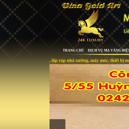
TRANG CHỦ
DỊCH VỤ MẠ VÀNG ĐIỆ
ông nghệ, lắp ráp nhà xưởng, máy móc, thiết bị mạ vàng. Liên h