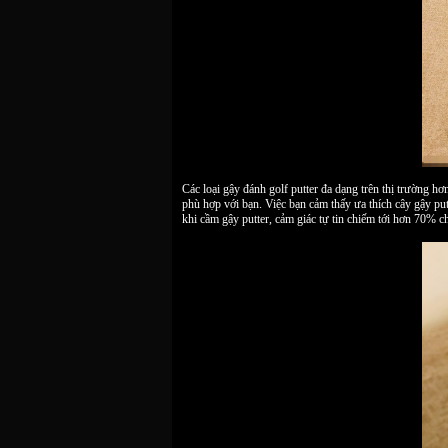
Các loại gậy đánh golf putter đa dạng trên thị trường hơ
phù hợp với bạn. Việc bạn cảm thấy ưa thích cây gậy pu
khi cầm gậy putter, cảm giác tự tin chiếm tới hơn 70% c