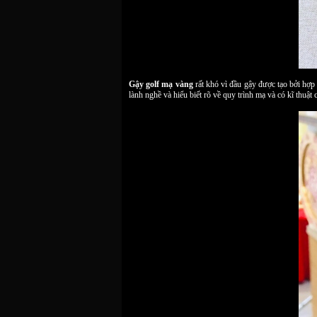
Gậy golf mạ vàng
rất khó vì đầu gậy được tạo bởi hợp k
lành nghề và hiểu biết rõ về quy trình mạ và có kĩ thuật