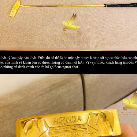
n bất kỳ loại gậy nào khác. Điều đó có thể là do một gậy putter hướng tới sự cá nhân hóa cao nh
tter của mình sẽ khiến bạn có được những cú đánh tốt hơn. Vì vậy, nhiều khách hàng tìm đến 
ho những cú đánh chính xác tới hố golf của người chơi.