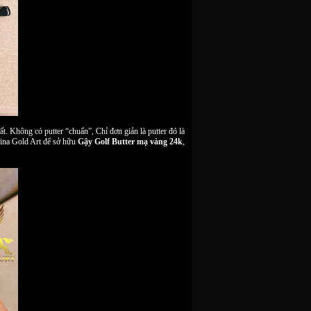
ất. Không có putter “chuẩn”, Chỉ đơn giản là putter đó là
Vina Gold Art để sở hữu
Gậy Golf Butter mạ vàng 24k
,