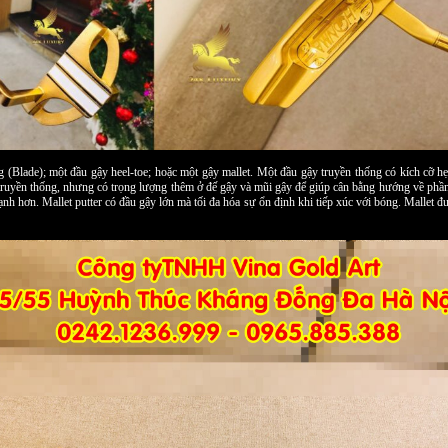
g (Blade); một đầu gậy heel-toe; hoặc một gậy mallet. Một đầu gậy truyền thống có kích cỡ hẹp
ruyền thống, nhưng có trọng lượng thêm ở đế gậy và mũi gậy để giúp cân bằng hướng về phần m
nh hơn. Mallet putter có đầu gậy lớn mà tối đa hóa sự ổn định khi tiếp xúc với bóng. Mallet đượ