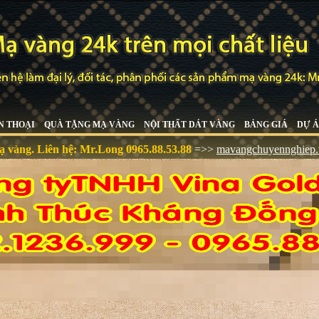
N THOẠI
QUÀ TẶNG MẠ VÀNG
NỘI THẤT DÁT VÀNG
BẢNG GIÁ
DỰ Á
ệ:
Mr.Long 0965.88.53.88
=>>
mavangchuyennghiep.vn