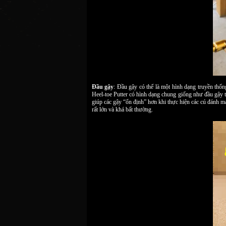
Đầu gậy
: Đầu gậy có thể là một hình dạng truyền thốn
Heel-toe Putter có hình dạng chung giống như đầu gậy t
giúp các gậy “ổn định” hơn khi thực hiện các cú đánh mạ
rất lớn và khá bất thường.