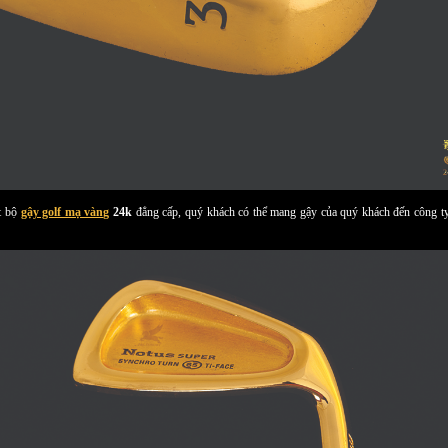
ột bộ
gậy golf mạ vàng
24k
đẳng cấp, quý khách có thể mang gậy của quý khách đến công ty