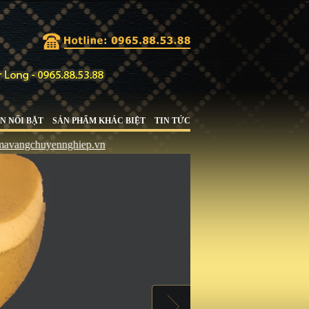
N NỔI BẬT
SẢN PHẨM KHÁC BIỆT
TIN TỨC
uyennghiep.vn