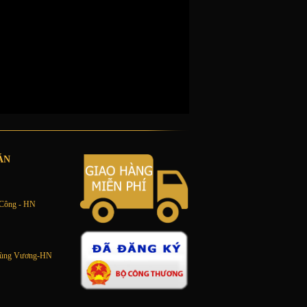
ÁN
 Công - HN
 Hùng Vương-HN