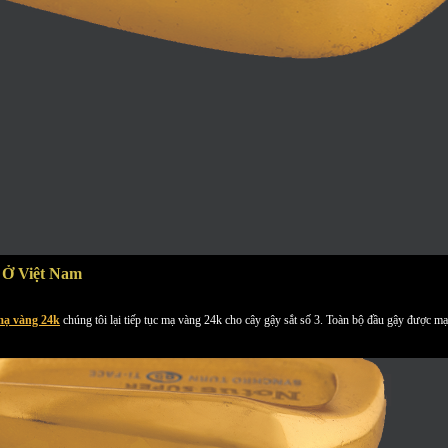
 Ở Việt Nam
ạ vàng 24k
chúng tôi lại tiếp tục mạ vàng 24k cho cây gậy sắt số 3. Toàn bộ đầu gậy được m