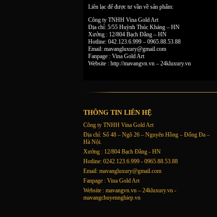
Liên lạc để được tư vần về sản phẩm:
Công ty TNHH Vina Gold Art
Địa chỉ: 5/55 Huỳnh Thúc Kháng – HN
Xưởng : 12/804 Bạch Đằng – HN
Hotline: 042.123.6.999 – 0965.88.53.88
Email:
mavangluxury@gmail.com
Fanpage : Vina Gold Art
Website : http://mavangvn.vn – 24kluxury.vn
THÔNG TIN LIÊN HỆ
Công ty TNHH Vina Gold Art
Địa chỉ: Số 48 – Ngõ 26 – Nguyên Hồng – Đống Đa –
Hà Nội.
Xưởng : 12/804 Bạch Đằng - HN
Hotline: 0242.123.6.999 - 0965.88.53.88
Email:
mavangluxury@gmail.com
Fanpage : Vina Gold Art
Website : mavangvn.vn – 24kluxury.vn -
mavangchuyennghiep.vn