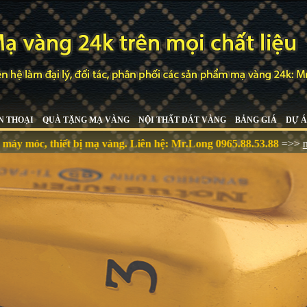
N THOẠI
QUÀ TẶNG MẠ VÀNG
NỘI THẤT DÁT VÀNG
BẢNG GIÁ
DỰ Á
, thiết bị mạ vàng. Liên hệ:
Mr.Long 0965.88.53.88
=>>
mavangch