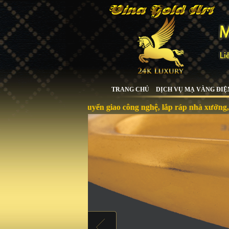
TRANG CHỦ
DỊCH VỤ MẠ VÀNG ĐIỆ
Chuyển giao công nghệ, lắp ráp nhà xưởng, máy móc