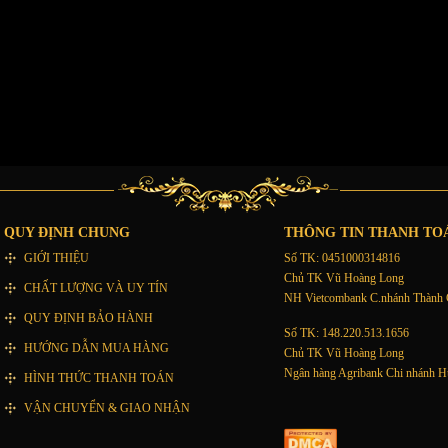
QUY ĐỊNH CHUNG
THÔNG TIN THANH TO
GIỚI THIỆU
Số TK: 0451000314816
Chủ TK Vũ Hoàng Long
CHẤT LƯỢNG VÀ UY TÍN
NH Vietcombank C.nhánh Thành
QUY ĐỊNH BẢO HÀNH
Số TK: 148.220.513.1656
HƯỚNG DẪN MUA HÀNG
Chủ TK Vũ Hoàng Long
Ngân hàng Agribank Chi nhánh
HÌNH THỨC THANH TOÁN
VẬN CHUYỂN & GIAO NHẬN