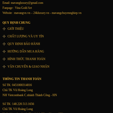
Email:
mavangluxury@gmail.com
Fanpage : Vina Gold Art
Website : mavangvn.vn – 24kluxury.vn - mavangchuyennghiep.vn
QUY ĐỊNH CHUNG
GIỚI THIỆU
CHẤT LƯỢNG VÀ UY TÍN
QUY ĐỊNH BẢO HÀNH
HƯỚNG DẪN MUA HÀNG
HÌNH THỨC THANH TOÁN
VẬN CHUYỂN & GIAO NHẬN
THÔNG TIN THANH TOÁN
Số TK: 0451000314816
Chủ TK Vũ Hoàng Long
NH Vietcombank C.nhánh Thành Công - HN
Số TK: 148.220.513.1656
Chủ TK Vũ Hoàng Long