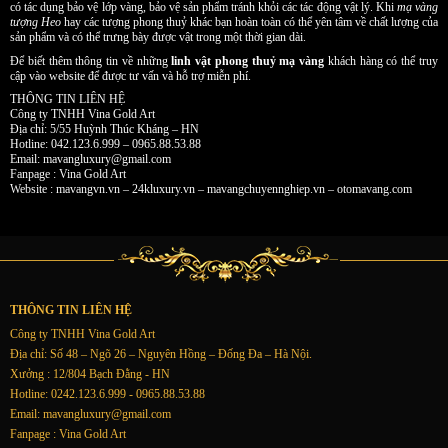
có tác dụng bảo vệ lớp vàng, bảo vệ sản phẩm tránh khỏi các tác động vật lý. Khi
mạ vàng
tượng Heo
hay các tượng phong thuỷ khác bạn hoàn toàn có thể yên tâm về chất lượng của
sản phẩm và có thể trưng bày được vật trong một thời gian dài.
Để biết thêm thông tin về những
linh vật phong thuỷ mạ vàng
khách hàng có thể truy
cập vào website để được tư vấn và hỗ trợ miễn phí.
THÔNG TIN LIÊN HỆ
Công ty TNHH Vina Gold Art
Địa chỉ: 5/55 Huỳnh Thúc Kháng – HN
Hotline: 042.123.6.999 – 0965.88.53.88
Email:
mavangluxury@gmail.com
Fanpage : Vina Gold Art
Website : mavangvn.vn – 24kluxury.vn – mavangchuyennghiep.vn – otomavang.com
THÔNG TIN LIÊN HỆ
Công ty TNHH Vina Gold Art
Địa chỉ: Số 48 – Ngõ 26 – Nguyên Hồng – Đống Đa – Hà Nội.
Xưởng : 12/804 Bạch Đằng - HN
Hotline: 0242.123.6.999 - 0965.88.53.88
Email:
mavangluxury@gmail.com
Fanpage : Vina Gold Art