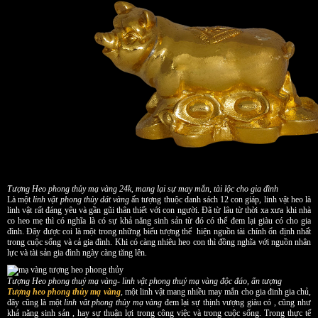
Tượng Heo phong thủy mạ vàng 24k, mang lại sự may mắn, tài lộc cho gia đình
Là một
linh vật phong thủy dát vàng
ấn tượng thuộc danh sách 12 con giáp, linh vật heo là
linh vật rất đáng yêu và gần gũi thân thiết với con người. Đã từ lâu từ thời xa xưa khi nhà
co heo mẹ thì có nghĩa là có sự khả năng sinh sản từ đó có thể đem lại giàu có cho gia
đình. Đây được coi là một trong những biểu tượng thể hiện nguồn tài chính ổn định nhất
trong cuộc sống và cả gia đình. Khi có càng nhiêu heo con thì đồng nghĩa với nguồn nhân
lực và tài sản gia đình ngày càng tăng lên.
Tượng Heo phong thuỷ mạ vàng- linh vật phong thuỷ mạ vàng độc đáo, ấn tượng
Tượng heo phong thủy mạ vàng
, một linh vật mang nhiều may mắn cho gia đinh gia chủ,
đây cũng là một
linh vât phong thủy mạ vàng
đem lại sự thịnh vượng giàu có , cũng như
khả năng sinh sản , hay sự thuận lợi trong công việc và trong cuộc sống. Trong thực tế