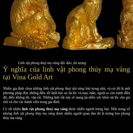
Linh vật phong thuỷ mạ vàng độc đáo, ấn tượng
Ý nghĩa của linh vật phong thủy mạ vàng
tại Vina Gold Art
Nhiều gia đinh chọn những
linh vật phong thuỷ dát vàng
bày trong nhà, và coi đó là một
phương pháp đón những điều tốt lành hút sự tài lộc và may mắn, ngoài ra còn tránh điều
dữ, điều không tốt, vận rủi. Những linh vật này sẽ mang lại nhều sức khỏe tài lộc cho gia
chủ và cho các thành viên trong gia đình.
Có rất nhiều
linh vật phong thuỷ mạ vàng
được nhiều người trưng bày. Một trong số
nhưng
linh vật phong thủy mạ vàng
được nhiều người quan tâm đó là tượng heo phong
thủy mạ vàng.