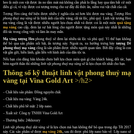
heo là một con vật được ăn no tắm mát mà không cần phải lo lắng hay qua tâm bất cứ một
điều gì cả, vì vậy được coi tượng trưng cho sự đầy đủ thức ăn, niềm vui vật chất của cải.
Tượng Heo càng thể hiện được nhiều ý nghĩa của nó hơn khi được mạ vàng.
Tượng Heo
phong thuỷ mạ vàng
sẽ là hình ảnh của tiền vàng, rất tài lộc, phú quý. Linh vật tượng Heo
mạ vàng cũng là vật được nhiều người lựa chọn nhất và được coi là một món
quà tặng
mạ vàng
cao cấp, đem lại sự hài lòng cho người được tặng món quà này nhất là những
đối tác trong công việc và làm ăn may mắn.
Mạ vàng tượng Heo
phong thuỷ sẽ đem lại nhiều tài lộc và phú quý. Vì thế bạn không
thể bỏ qua sản phẩm nổi bật, ấn tượng này. Ngoài ra, xu hướng trưng bày
tượng Dê
phong thuỷ mạ vàng
cũng là sản phẩm được nhiều người quan tâm. Bởi đây cũng là con
vật gần gữi, hiền lành, gắn liền với hình ảnh của dân tộc ta.
Nếu bạn còn đăng băn khoản chưa biết lựa chọn món quà gì cho khách hàng, đối tác, bạn
bèm người thân thì những
linh vật phong thuỷ mạ vàng
sẽ là lựa chọn tốt nhất cho bạn.
Thông số kỹ thuật linh vật phong thuỷ mạ
vàng tại Vina Gold Art
>/h2>
– Chất liệu sản phẩm: Đồng nguyên chất.
– Chất liệu mạ vàng: Vàng 24k.
– Chất liệu phủ bề mặt: 2 lớp nano.
– Xuất xứ: Công ty TNHH Vina Gold Art
– Thương hiệu: 24kluxury
Linh vật phong thuỷ dát vàng
sẽ là lựa chọn mà bạn không thể bỏ qua trong dịp Tết 2017
này. Các sản phẩm sẽ được
mạ vàng 24k
,
sau đó được phủ lớp nano bảo vệ. Lớp nano sẽ