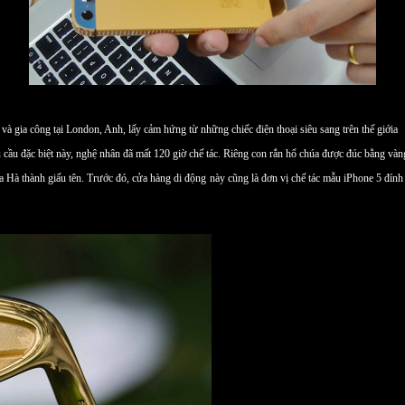
và gia công tại London, Anh, lấy cảm hứng từ những chiếc điện thoại siêu sang trên thế giớia
 cầu đặc biệt này, nghệ nhân đã mất 120 giờ chế tác. Riêng con rắn hổ chúa được đúc bằng và
a Hà thành giấu tên. Trước đó, cửa hàng di động này cũng là đơn vị chế tác mẫu iPhone 5 đí