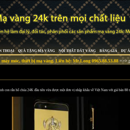
N THOẠI
QUÀ TẶNG MẠ VÀNG
NỘI THẤT DÁT VÀNG
BẢNG GIÁ
DỰ Á
 thiết bị mạ vàng. Liên hệ:
Mr.Long 0965.88.53.88
=>>
mavangch
nh con rắn hổ chúa 24K đầu tiên vừa được một đơn vị nhập khẩu về Việt Nam với giá bán 88 t