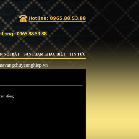
N NỔI BẬT
SẢN PHẨM KHÁC BIỆT
TIN TỨC
uyennghiep.vn
riệu đồng.