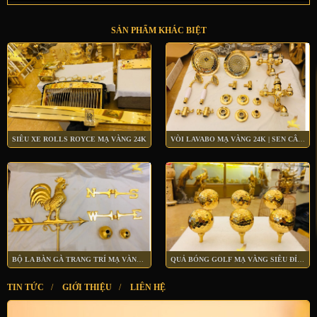
SẢN PHẨM KHÁC BIỆT
SIÊU XE ROLLS ROYCE MẠ VÀNG 24K
VÒI LAVABO MẠ VÀNG 24K | SEN CÂY MẠ VÀNG 24K
BỘ LA BÀN GÀ TRANG TRÍ MẠ VÀNG 24K
QUẢ BÓNG GOLF MẠ VÀNG SIÊU ĐỈNH
TIN TỨC
/
GIỚI THIỆU
/
LIÊN HỆ