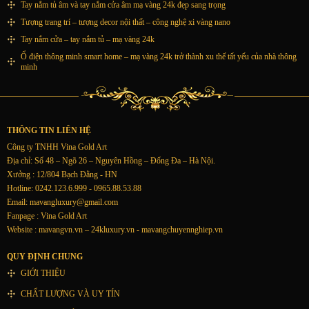
Tay nắm tủ âm và tay nắm cửa âm mạ vàng 24k đẹp sang trọng
Tượng trang trí – tượng decor nội thất – công nghệ xi vàng nano
Tay nắm cửa – tay nắm tủ – mạ vàng 24k
Ổ điện thông minh smart home – mạ vàng 24k trở thành xu thế tất yếu của nhà thông
minh
THÔNG TIN LIÊN HỆ
Công ty TNHH Vina Gold Art
Địa chỉ: Số 48 – Ngõ 26 – Nguyên Hồng – Đống Đa – Hà Nội.
Xưởng : 12/804 Bạch Đằng - HN
Hotline: 0242.123.6.999 - 0965.88.53.88
Email:
mavangluxury@gmail.com
Fanpage : Vina Gold Art
Website : mavangvn.vn – 24kluxury.vn - mavangchuyennghiep.vn
QUY ĐỊNH CHUNG
GIỚI THIỆU
CHẤT LƯỢNG VÀ UY TÍN