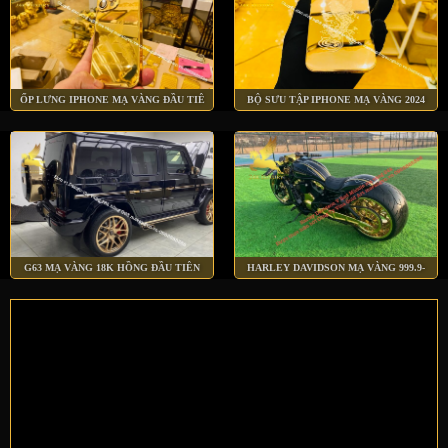
ỐP LƯNG IPHONE MẠ VÀNG ĐẦU TIÊ
BỘ SƯU TẬP IPHONE MẠ VÀNG 2024
G63 MẠ VÀNG 18K HỒNG ĐẦU TIÊN
HARLEY DAVIDSON MẠ VÀNG 999.9-