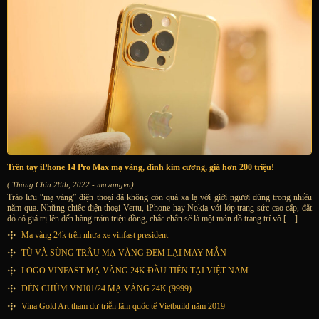
Trên tay iPhone 14 Pro Max mạ vàng, đính kim cương, giá hơn 200 triệu!
( Tháng Chín 28th, 2022 - mavangvn)
Trào lưu “mạ vàng” điện thoại đã không còn quá xa lạ với giới người dùng trong nhiều
năm qua. Những chiếc điện thoại Vertu, iPhone hay Nokia với lớp trang sức cao cấp, đắt
đỏ có giá trị lên đến hàng trăm triệu đồng, chắc chắn sẽ là một món đồ trang trí vô […]
Mạ vàng 24k trên nhựa xe vinfast president
TÙ VÀ SỪNG TRÂU MẠ VÀNG ĐEM LẠI MAY MẮN
LOGO VINFAST MẠ VÀNG 24K ĐẦU TIÊN TẠI VIỆT NAM
ĐÈN CHÙM VNJ01/24 MẠ VÀNG 24K (9999)
Vina Gold Art tham dự triễn lãm quốc tế Vietbuild năm 2019