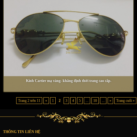
Kính Cartier mạ vàng- khẳng định thời trang cao cấp.
Trang 2 trên 11
«
1
2
3
4
5
...
10
...
»
Trang cuối »
THÔNG TIN LIÊN HỆ