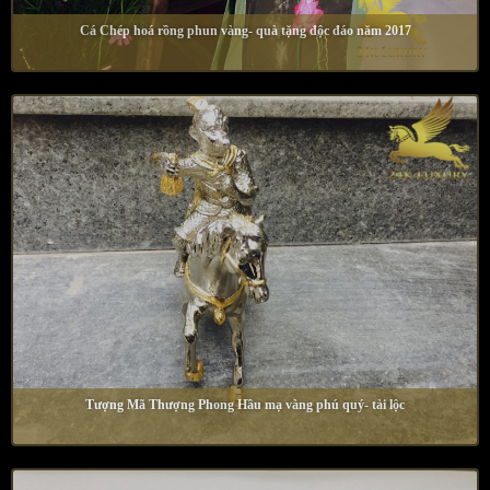
Cá Chép hoá rồng phun vàng- quà tặng độc đáo năm 2017
Tượng Mã Thượng Phong Hầu mạ vàng phú quý- tài lộc