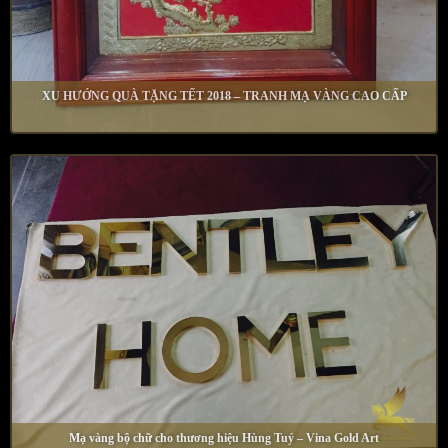
XU HƯỚNG QUÀ TẶNG TẾT 2018 – TRANH MẠ VÀNG CAO CẤP
Mạ vàng bộ chữ cho thương hiệu Hùng Tuý – Vina Gold Art