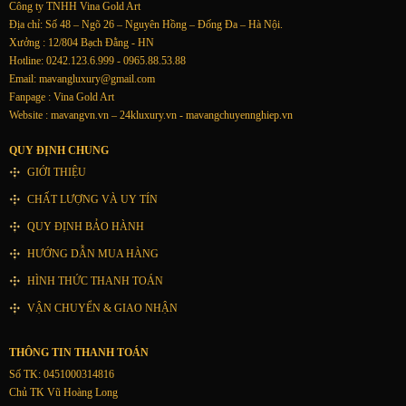
Công ty TNHH Vina Gold Art
Địa chỉ: Số 48 – Ngõ 26 – Nguyên Hồng – Đống Đa – Hà Nội.
Xưởng : 12/804 Bạch Đằng - HN
Hotline: 0242.123.6.999 - 0965.88.53.88
Email:
mavangluxury@gmail.com
Fanpage : Vina Gold Art
Website : mavangvn.vn – 24kluxury.vn - mavangchuyennghiep.vn
QUY ĐỊNH CHUNG
GIỚI THIỆU
CHẤT LƯỢNG VÀ UY TÍN
QUY ĐỊNH BẢO HÀNH
HƯỚNG DẪN MUA HÀNG
HÌNH THỨC THANH TOÁN
VẬN CHUYỂN & GIAO NHẬN
THÔNG TIN THANH TOÁN
Số TK: 0451000314816
Chủ TK Vũ Hoàng Long