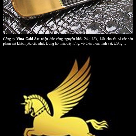
Công ty
Vina Gold Art
nhận đúc vàng nguyên khối 24k, 18k, 14k cho tất cả các sản
phẩm mà khách yêu cầu như: Đồng hồ, mặt dây lưng, vỏ điện thoại, linh vật, tượng…