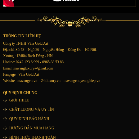
THÔNG TIN LIÊN HỆ
Công ty TNHH Vina Gold Art
Địa chỉ: Số 48 – Ngõ 26 – Nguyên Hồng – Đống Đa – Hà Nội.
Xưởng : 12/804 Bạch Đằng - HN
Hotline: 0242.123.6.999 - 0965.88.53.88
Email:
mavangluxury@gmail.com
Fanpage : Vina Gold Art
Website : mavangvn.vn – 24kluxury.vn - mavangchuyennghiep.vn
QUY ĐỊNH CHUNG
GIỚI THIỆU
CHẤT LƯỢNG VÀ UY TÍN
QUY ĐỊNH BẢO HÀNH
HƯỚNG DẪN MUA HÀNG
HÌNH THỨC THANH TOÁN