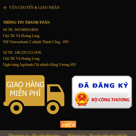
VẬN CHUYỂN & GIAO NHẬN
THÔNG TIN THANH TOÁN
Số TK: 0451000314816
Chủ TK Vũ Hoàng Long
NH Vietcombank C.nhánh Thành Công - HN
Số TK: 148.220.513.1656
Chủ TK Vũ Hoàng Long
Ngân hàng Agribank Chi nhánh Hùng Vương-HN
Mavangvn.vn – Mạ vàng thời trang
24kluxury.vn – Mạ vàng trên mọi chất liệu