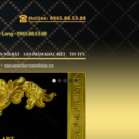
N NỔI BẬT
SẢN PHẨM KHÁC BIỆT
TIN TỨC
ngchuyennghiep.vn