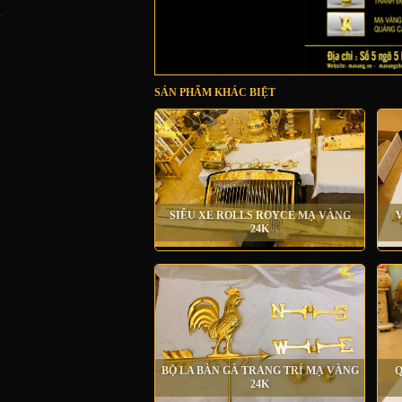
SẢN PHẨM KHÁC BIỆT
SIÊU XE ROLLS ROYCE MẠ VÀNG
V
24K
BỘ LA BÀN GÀ TRANG TRÍ MẠ VÀNG
Q
24K