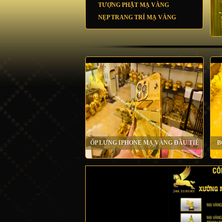
TƯỢNG PHẬT MẠ VÀNG
NẸP TRANG TRÍ MẠ VÀNG
ỐP LƯNG IPHONE MẠ VÀNG ĐẦU TIÊ
B