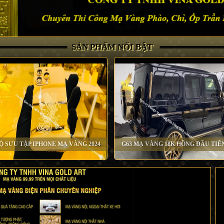
SẢN PHẨM NỔI BẬT
Ộ SƯU TẬP IPHONE MẠ VÀNG 2024
G63 MẠ VÀNG 18K HỒNG ĐẦU TIÊ