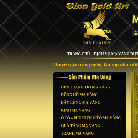
TRANG CHỦ
DỊCH VỤ MẠ VÀNG ĐIỆ
Chuyển giao công nghệ, lắp ráp nhà xưởng, máy 
ĐÈN TRANG TRÍ MẠ VÀNG
ĐỒNG HỒ MẠ VÀNG
DÂY LƯNG MẠ VÀNG
KÍNH MẠ VÀNG
Ô TÔ – PHỤ KIỆN Ô TÔ MẠ VÀNG
QUÀ TẶNG MẠ VÀNG
TRANH MẠ VÀNG