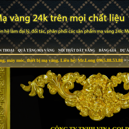
N THOẠI
QUÀ TẶNG MẠ VÀNG
NỘI THẤT DÁT VÀNG
BẢNG GIÁ
DỰ Á
móc, thiết bị mạ vàng. Liên hệ:
Mr.Long 0965.88.53.88
=>>
mava