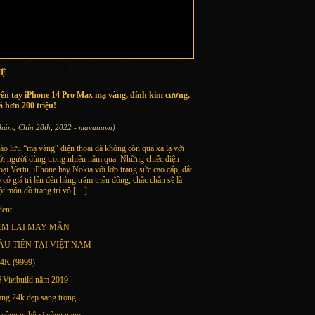
HỆ
rên tay iPhone 14 Pro Max mạ vàng, đính kim cương,
á hơn 200 triệu!
háng Chín 28th, 2022 - mavangvn)
ào lưu “mạ vàng” điện thoại đã không còn quá xa lạ với
ới người dùng trong nhiều năm qua. Những chiếc điện
oại Vertu, iPhone hay Nokia với lớp trang sức cao cấp, đắt
 có giá trị lên đến hàng trăm triệu đồng, chắc chắn sẽ là
t món đồ trang trí vô […]
dent
EM LẠI MAY MẮN
U TIÊN TẠI VIỆT NAM
K (9999)
ế Vietbuild năm 2019
àng 24k đẹp sang trọng