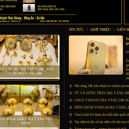
TIN TỨC
/
GIỚI THIỆU
/
LIÊN 
T
gi
(T
Tr
gi
ÒI LAVABO MẠ VÀNG 24K | SEN
th
CÂY MẠ VÀNG 24K
đỏ
mộ
Mạ vàng 24k trên nhựa xe vinfast presi
TÙ VÀ SỪNG TRÂU MẠ VÀNG Đ
LOGO VINFAST MẠ VÀNG 24K ĐẦ
ĐÈN CHÙM VNJ01/24 MẠ VÀNG 24
Vina Gold Art tham dự triễn lãm quốc t
UẢ BÓNG GOLF MẠ VÀNG SIÊU
Tay nắm tủ âm và tay nắm cửa âm mạ v
ĐỈNH