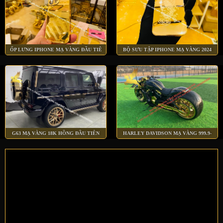
ỐP LƯNG IPHONE MẠ VÀNG ĐẦU TIÊ
BỘ SƯU TẬP IPHONE MẠ VÀNG 2024
G63 MẠ VÀNG 18K HỒNG ĐẦU TIÊN
HARLEY DAVIDSON MẠ VÀNG 999.9-