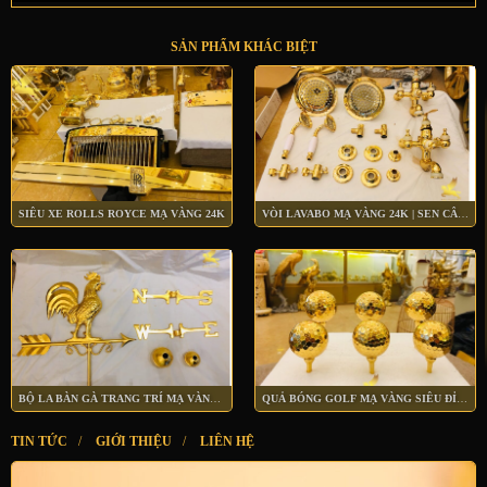
SẢN PHẨM KHÁC BIỆT
SIÊU XE ROLLS ROYCE MẠ VÀNG 24K
VÒI LAVABO MẠ VÀNG 24K | SEN CÂY MẠ VÀNG 24K
BỘ LA BÀN GÀ TRANG TRÍ MẠ VÀNG 24K
QUẢ BÓNG GOLF MẠ VÀNG SIÊU ĐỈNH
TIN TỨC
/
GIỚI THIỆU
/
LIÊN HỆ