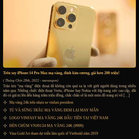
Trên tay iPhone 14 Pro Max mạ vàng, đính kim cương, giá hơn 200 triệu!
( Tháng Chín 28th, 2022 - mavangvn)
Trào lưu “mạ vàng” điện thoại đã không còn quá xa lạ với giới người dùng trong nhiều
năm qua. Những chiếc điện thoại Vertu, iPhone hay Nokia với lớp trang sức cao cấp, đắt
đỏ có giá trị lên đến hàng trăm triệu đồng, chắc chắn sẽ là một món đồ trang trí vô […]
Mạ vàng 24k trên nhựa xe vinfast president
TÙ VÀ SỪNG TRÂU MẠ VÀNG ĐEM LẠI MAY MẮN
LOGO VINFAST MẠ VÀNG 24K ĐẦU TIÊN TẠI VIỆT NAM
ĐÈN CHÙM VNJ01/24 MẠ VÀNG 24K (9999)
Vina Gold Art tham dự triễn lãm quốc tế Vietbuild năm 2019