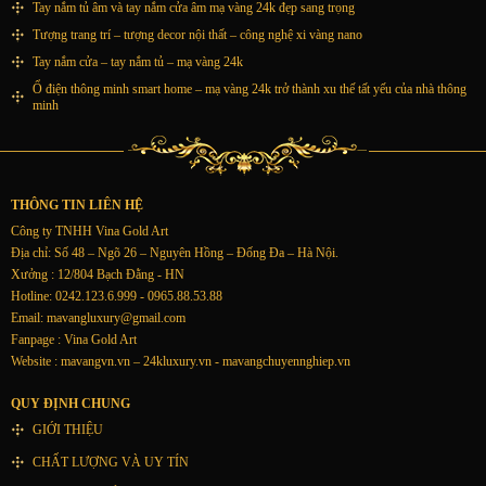
Tay nắm tủ âm và tay nắm cửa âm mạ vàng 24k đẹp sang trọng
Tượng trang trí – tượng decor nội thất – công nghệ xi vàng nano
Tay nắm cửa – tay nắm tủ – mạ vàng 24k
Ổ điện thông minh smart home – mạ vàng 24k trở thành xu thế tất yếu của nhà thông
minh
THÔNG TIN LIÊN HỆ
Công ty TNHH Vina Gold Art
Địa chỉ: Số 48 – Ngõ 26 – Nguyên Hồng – Đống Đa – Hà Nội.
Xưởng : 12/804 Bạch Đằng - HN
Hotline: 0242.123.6.999 - 0965.88.53.88
Email:
mavangluxury@gmail.com
Fanpage : Vina Gold Art
Website : mavangvn.vn – 24kluxury.vn - mavangchuyennghiep.vn
QUY ĐỊNH CHUNG
GIỚI THIỆU
CHẤT LƯỢNG VÀ UY TÍN