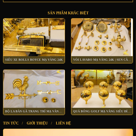
SẢN PHẨM KHÁC BIỆT
SIÊU XE ROLLS ROYCE MẠ VÀNG 24K
VÒI LAVABO MẠ VÀNG 24K | SEN CÂY MẠ VÀNG 24K
BỘ LA BÀN GÀ TRANG TRÍ MẠ VÀNG 24K
QUẢ BÓNG GOLF MẠ VÀNG SIÊU ĐỈNH
TIN TỨC
/
GIỚI THIỆU
/
LIÊN HỆ