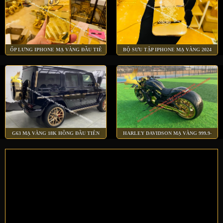
ỐP LƯNG IPHONE MẠ VÀNG ĐẦU TIÊ
BỘ SƯU TẬP IPHONE MẠ VÀNG 2024
G63 MẠ VÀNG 18K HỒNG ĐẦU TIÊN
HARLEY DAVIDSON MẠ VÀNG 999.9-