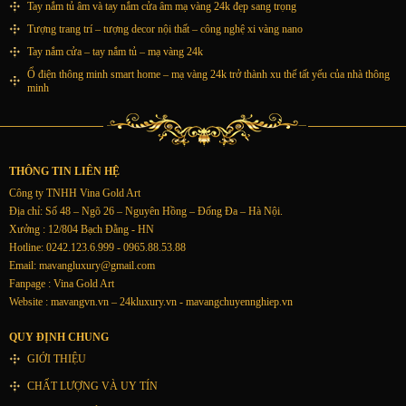
Tay nắm tủ âm và tay nắm cửa âm mạ vàng 24k đẹp sang trọng
Tượng trang trí – tượng decor nội thất – công nghệ xi vàng nano
Tay nắm cửa – tay nắm tủ – mạ vàng 24k
Ổ điện thông minh smart home – mạ vàng 24k trở thành xu thế tất yếu của nhà thông
minh
THÔNG TIN LIÊN HỆ
Công ty TNHH Vina Gold Art
Địa chỉ: Số 48 – Ngõ 26 – Nguyên Hồng – Đống Đa – Hà Nội.
Xưởng : 12/804 Bạch Đằng - HN
Hotline: 0242.123.6.999 - 0965.88.53.88
Email:
mavangluxury@gmail.com
Fanpage : Vina Gold Art
Website : mavangvn.vn – 24kluxury.vn - mavangchuyennghiep.vn
QUY ĐỊNH CHUNG
GIỚI THIỆU
CHẤT LƯỢNG VÀ UY TÍN