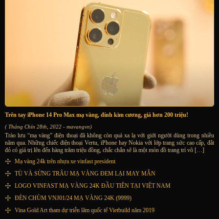
Trên tay iPhone 14 Pro Max mạ vàng, đính kim cương, giá hơn 200 triệu!
( Tháng Chín 28th, 2022 - mavangvn)
Trào lưu “mạ vàng” điện thoại đã không còn quá xa lạ với giới người dùng trong nhiều
năm qua. Những chiếc điện thoại Vertu, iPhone hay Nokia với lớp trang sức cao cấp, đắt
đỏ có giá trị lên đến hàng trăm triệu đồng, chắc chắn sẽ là một món đồ trang trí vô […]
Mạ vàng 24k trên nhựa xe vinfast president
TÙ VÀ SỪNG TRÂU MẠ VÀNG ĐEM LẠI MAY MẮN
LOGO VINFAST MẠ VÀNG 24K ĐẦU TIÊN TẠI VIỆT NAM
ĐÈN CHÙM VNJ01/24 MẠ VÀNG 24K (9999)
Vina Gold Art tham dự triễn lãm quốc tế Vietbuild năm 2019