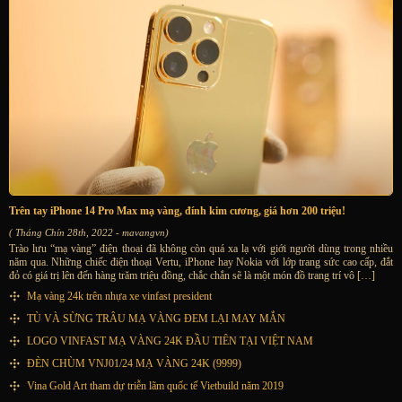
Trên tay iPhone 14 Pro Max mạ vàng, đính kim cương, giá hơn 200 triệu!
( Tháng Chín 28th, 2022 - mavangvn)
Trào lưu “mạ vàng” điện thoại đã không còn quá xa lạ với giới người dùng trong nhiều
năm qua. Những chiếc điện thoại Vertu, iPhone hay Nokia với lớp trang sức cao cấp, đắt
đỏ có giá trị lên đến hàng trăm triệu đồng, chắc chắn sẽ là một món đồ trang trí vô […]
Mạ vàng 24k trên nhựa xe vinfast president
TÙ VÀ SỪNG TRÂU MẠ VÀNG ĐEM LẠI MAY MẮN
LOGO VINFAST MẠ VÀNG 24K ĐẦU TIÊN TẠI VIỆT NAM
ĐÈN CHÙM VNJ01/24 MẠ VÀNG 24K (9999)
Vina Gold Art tham dự triễn lãm quốc tế Vietbuild năm 2019