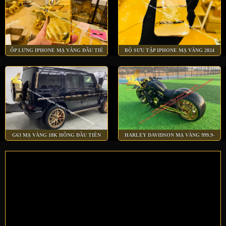
ỐP LƯNG IPHONE MẠ VÀNG ĐẦU TIÊ
BỘ SƯU TẬP IPHONE MẠ VÀNG 2024
G63 MẠ VÀNG 18K HỒNG ĐẦU TIÊN
HARLEY DAVIDSON MẠ VÀNG 999.9-