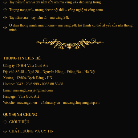
Tay nắm tủ âm và tay nắm cửa âm mạ vàng 24k đẹp sang trọng
Tượng trang trí – tượng decor nội thất – công nghệ xi vàng nano
Tay nắm cửa – tay nắm tủ – mạ vàng 24k
Ổ điện thông minh smart home – mạ vàng 24k trở thành xu thế tất yếu của nhà thông
minh
THÔNG TIN LIÊN HỆ
Công ty TNHH Vina Gold Art
Địa chỉ: Số 48 – Ngõ 26 – Nguyên Hồng – Đống Đa – Hà Nội.
Xưởng : 12/804 Bạch Đằng - HN
Hotline: 0242.123.6.999 - 0965.88.53.88
Email:
mavangluxury@gmail.com
Fanpage : Vina Gold Art
Website : mavangvn.vn – 24kluxury.vn - mavangchuyennghiep.vn
QUY ĐỊNH CHUNG
GIỚI THIỆU
CHẤT LƯỢNG VÀ UY TÍN