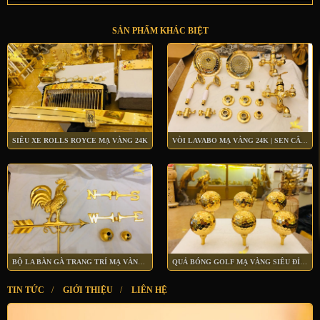
SẢN PHẨM KHÁC BIỆT
SIÊU XE ROLLS ROYCE MẠ VÀNG 24K
VÒI LAVABO MẠ VÀNG 24K | SEN CÂY MẠ VÀNG 24K
BỘ LA BÀN GÀ TRANG TRÍ MẠ VÀNG 24K
QUẢ BÓNG GOLF MẠ VÀNG SIÊU ĐỈNH
TIN TỨC
/
GIỚI THIỆU
/
LIÊN HỆ