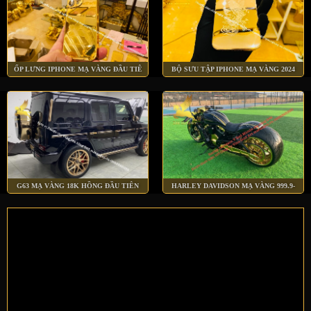
ỐP LƯNG IPHONE MẠ VÀNG ĐẦU TIÊ
BỘ SƯU TẬP IPHONE MẠ VÀNG 2024
G63 MẠ VÀNG 18K HỒNG ĐẦU TIÊN
HARLEY DAVIDSON MẠ VÀNG 999.9-