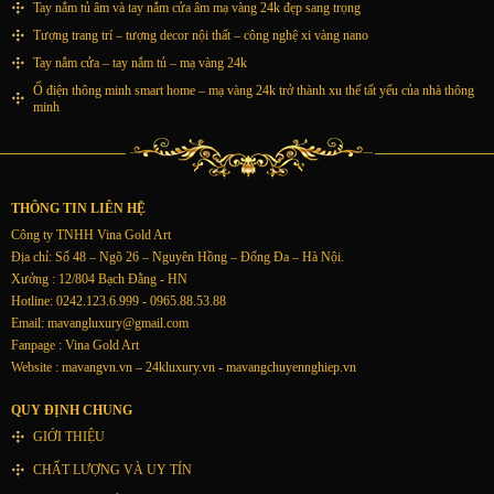
Tay nắm tủ âm và tay nắm cửa âm mạ vàng 24k đẹp sang trọng
Tượng trang trí – tượng decor nội thất – công nghệ xi vàng nano
Tay nắm cửa – tay nắm tủ – mạ vàng 24k
Ổ điện thông minh smart home – mạ vàng 24k trở thành xu thế tất yếu của nhà thông
minh
THÔNG TIN LIÊN HỆ
Công ty TNHH Vina Gold Art
Địa chỉ: Số 48 – Ngõ 26 – Nguyên Hồng – Đống Đa – Hà Nội.
Xưởng : 12/804 Bạch Đằng - HN
Hotline: 0242.123.6.999 - 0965.88.53.88
Email:
mavangluxury@gmail.com
Fanpage : Vina Gold Art
Website : mavangvn.vn – 24kluxury.vn - mavangchuyennghiep.vn
QUY ĐỊNH CHUNG
GIỚI THIỆU
CHẤT LƯỢNG VÀ UY TÍN