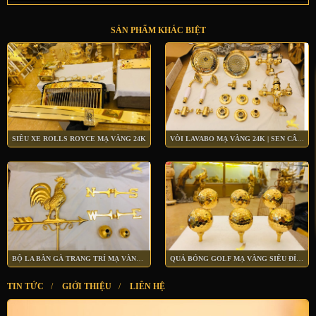
SẢN PHẨM KHÁC BIỆT
SIÊU XE ROLLS ROYCE MẠ VÀNG 24K
VÒI LAVABO MẠ VÀNG 24K | SEN CÂY MẠ VÀNG 24K
BỘ LA BÀN GÀ TRANG TRÍ MẠ VÀNG 24K
QUẢ BÓNG GOLF MẠ VÀNG SIÊU ĐỈNH
TIN TỨC
/
GIỚI THIỆU
/
LIÊN HỆ