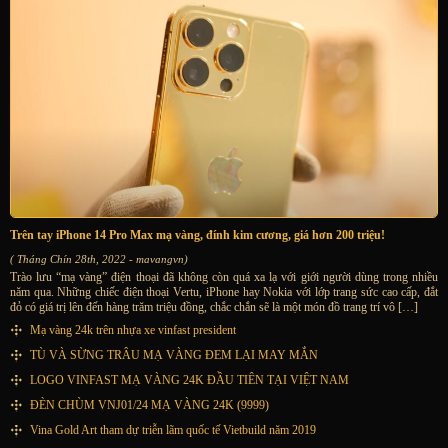
Trên tay iPhone 14 Pro Max mạ vàng, đính kim cương, giá hơn 200 triệu!
( Tháng Chín 28th, 2022 - mavangvn)
Trào lưu “mạ vàng” điện thoại đã không còn quá xa lạ với giới người dùng trong nhiều
năm qua. Những chiếc điện thoại Vertu, iPhone hay Nokia với lớp trang sức cao cấp, đắt
đỏ có giá trị lên đến hàng trăm triệu đồng, chắc chắn sẽ là một món đồ trang trí vô […]
Mạ vàng 24k trên nhựa xe vinfast president
TÙ VÀ SỪNG TRÂU MẠ VÀNG ĐEM LẠI MAY MẮN
LOGO VINFAST MẠ VÀNG 24K ĐẦU TIÊN TẠI VIỆT NAM
ĐÈN CHÙM VNJ01/24 MẠ VÀNG 24K (9999)
Vina Gold Art tham dự triễn lãm quốc tế Vietbuild năm 2019